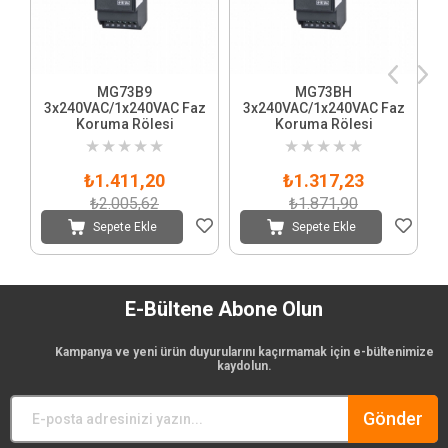
MG73B9
MG73BH
3x240VAC/1x240VAC Faz
3x240VAC/1x240VAC Faz
Koruma Rölesi
Koruma Rölesi
★
★
★
★
★
★
★
★
★
★
₺1.411,20
₺1.317,23
₺2.005,62
₺1.871,90
Sepete Ekle
Sepete Ekle
E-Bültene Abone Olun
Kampanya ve yeni ürün duyurularını kaçırmamak için e-bültenimize
kaydolun.
Gönder