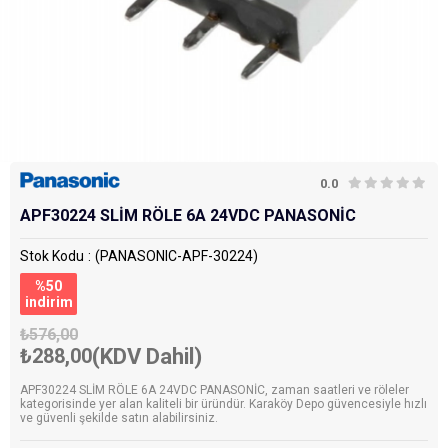
0.0
APF30224 SLİM RÖLE 6A 24VDC PANASONİC
Stok Kodu
(PANASONIC-APF-30224)
%
50
i̇ndirim
₺576,00
₺288,00
(KDV Dahil)
APF30224 SLİM RÖLE 6A 24VDC PANASONİC, zaman saatleri ve röleler
kategorisinde yer alan kaliteli bir üründür. Karaköy Depo güvencesiyle hızlı
ve güvenli şekilde satın alabilirsiniz.