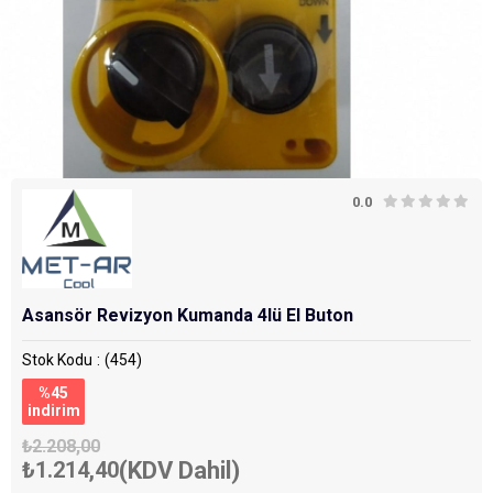
0.0
Asansör Revizyon Kumanda 4lü El Buton
Stok Kodu
(454)
%
45
i̇ndirim
₺2.208,00
₺1.214,40
(KDV Dahil)