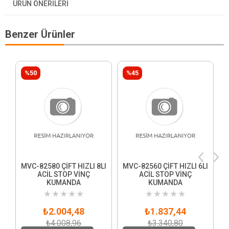
ÜRÜN ÖNERILERI
Benzer Ürünler
%50
%45
MVC-82580 ÇİFT HIZLI 8LI
MVC-82560 ÇİFT HIZLI 6LI
ACİL STOP VİNÇ
ACİL STOP VİNÇ
KUMANDA
KUMANDA
★
★
★
★
★
★
★
★
★
★
₺2.004,48
₺1.837,44
₺4.008,96
₺3.340,80