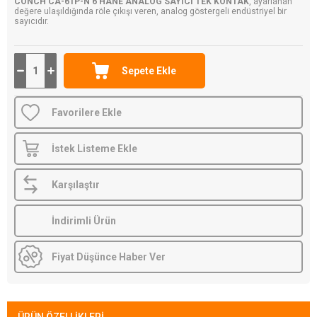
CONCH CA-61P-N 6 HANE ANALOG SAYICI TEK KONTAK
, ayarlanan
değere ulaşıldığında röle çıkışı veren, analog göstergeli endüstriyel bir
sayıcıdır.
Favorilere Ekle
İstek Listeme Ekle
Karşılaştır
İndirimli Ürün
Fiyat Düşünce Haber Ver
ÜRÜN ÖZELLIKLERI