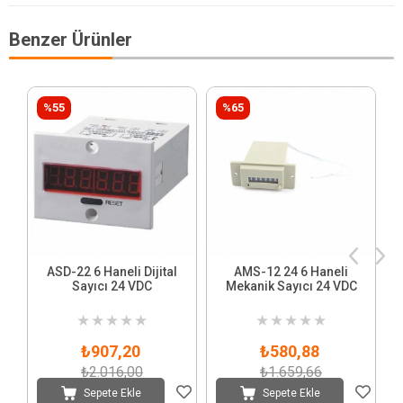
Benzer Ürünler
%55
%65
ASD-22 6 Haneli Dijital
AMS-12 24 6 Haneli
Sayıcı 24 VDC
Mekanik Sayıcı 24 VDC
★
★
★
★
★
★
★
★
★
★
₺907,20
₺580,88
₺2.016,00
₺1.659,66
Sepete Ekle
Sepete Ekle