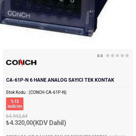
0.0
CA-61P-N 6 HANE ANALOG SAYICI TEK KONTAK
Stok Kodu
(CONCH-CA-61P-N)
%
13
i̇ndirim
₺4.942,64
₺4.320,00
(KDV Dahil)