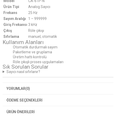
Model
CA-61P-N
Ürün Tipi
Analog Sayıcı
Frekans
25 Hz
Sayım Aralığı
1 – 999999
Giriş Frekansı
3 kHz
Çıkış
Röle çıkışı
Sıfırlama
manuel, otomatik
Kullanım Alanları
Otomatik durdurmalı sayım
Paketleme ve gruplama
Üretim hattı kontrolü
Röle çıkışlı proses uygulamaları
Sık Sorulan Sorular
Sayıcı nasıl sıfırlanır?
YORUMLAR
(0)
ÖDEME SEÇENEKLERI
ÜRÜN ÖNERILERI