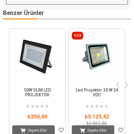
Benzer Ürünler
%13
50W SLİM LED
Led Projektör 30 W 24
PROJEKTÖR
VDC
★
★
★
★
★
★
★
★
★
★
₺250,00
₺5.125,42
₺5.863,86
Sepete Ekle
Sepete Ekle