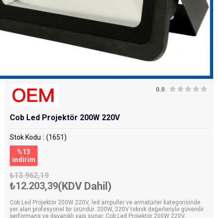
0.0
Cob Led Projektör 200W 220V
Stok Kodu
(1651)
%
13
i̇ndirim
₺13.962,19
₺12.203,39
(KDV Dahil)
Cob Led Projektör 200W 220V, led ampuller ve armatürler kategorisinde
yer alan profesyonel bir üründür. 200W, 220V teknik değerleriyle güvenilir
performans ve dayanıklı yapı sunar. Cob Led Projektör 200W 220V,