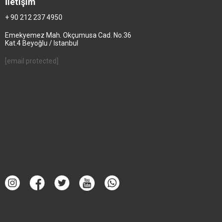
İletişim
+ 90 212 237 4950
Emekyemez Mah. Okçumusa Cad. No.36
Kat.4 Beyoğlu / Istanbul
[email protected]