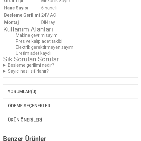
Ürün Tipi
Mekanik Sayıcı
Hane Sayısı
6 haneli
Besleme Gerilimi
24V AC
Montaj
DIN ray
Kullanım Alanları
Makine çevrim sayımı
Pres ve kalıp adet takibi
Elektrik gerektirmeyen sayım
Üretim adet kaydı
Sık Sorulan Sorular
Besleme gerilimi nedir?
Sayıcı nasıl sıfırlanır?
YORUMLAR
(0)
ÖDEME SEÇENEKLERI
ÜRÜN ÖNERILERI
Benzer Ürünler