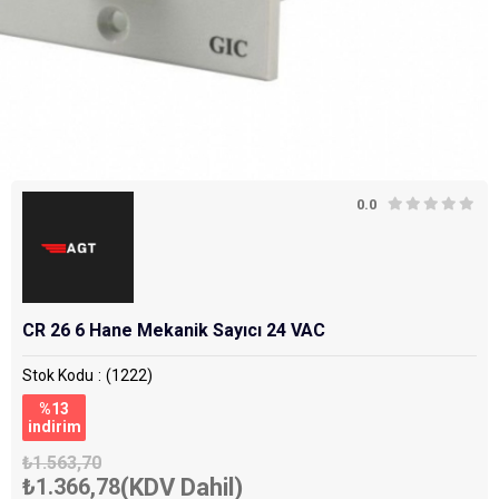
0.0
CR 26 6 Hane Mekanik Sayıcı 24 VAC
Stok Kodu
(1222)
%
13
i̇ndirim
₺1.563,70
₺1.366,78
(KDV Dahil)