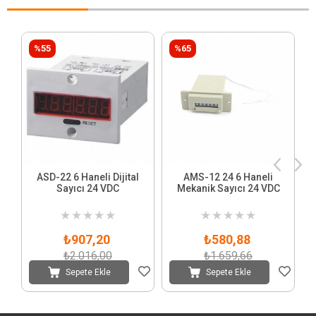
%55
%65
ASD-22 6 Haneli Dijital
AMS-12 24 6 Haneli
Sayıcı 24 VDC
Mekanik Sayıcı 24 VDC
★
★
★
★
★
★
★
★
★
★
₺907,20
₺580,88
₺2.016,00
₺1.659,66
Sepete Ekle
Sepete Ekle