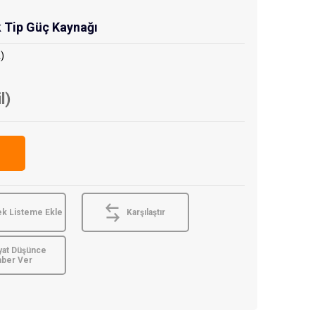
Tip Güç Kaynağı
)
l)
ek Listeme Ekle
Karşılaştır
yat Düşünce
aber Ver