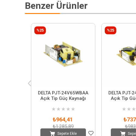
Benzer Ürünler
%25
%25
DELTA PJT-24V65WBAA
DELTA PJT-
Açık Tip Güç Kaynağı
Açık Tip Gü
★
★
★
★
★
★
★
★
₺964,41
₺737
₺1.285,89
₺983
Sepete Ekle
Sepe