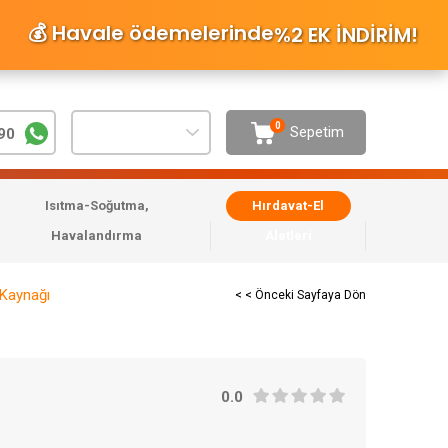
💰 Havale ödemelerinde
%2 EK İNDİRİM
!
0
Sepetim
90
Isıtma-Soğutma,
Hırdavat-El
Havalandırma
Aletleri
Kaynağı
< < Önceki Sayfaya Dön
0.0