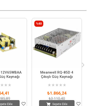
%40
%40
T-12V65WBAA
Meanwell RQ-85D 4
Meanw
 Güç Kaynağı
Çıkışlı Güç Kaynağı
Çıkışl
★
★
★
★
★
★
★
★
★
64,41
₺1.866,24
₺
285,89
₺3.110,40
₺
epete Ekle
Sepete Ekle