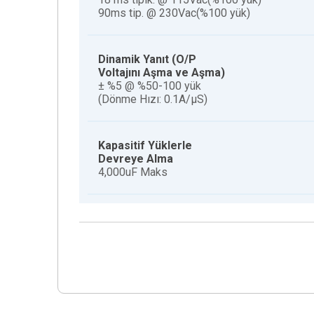
90ms tip.
@ 230Vac(%100 yük)
Dinamik Yanıt (O/P
Voltajını Aşma ve Aşma)
± %5 @ %50-100 yük
(Dönme Hızı: 0.1A/µS)
Kapasitif Yüklerle
Devreye Alma
4,000uF Maks