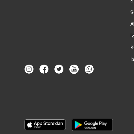
S
S
A
İ
K
I