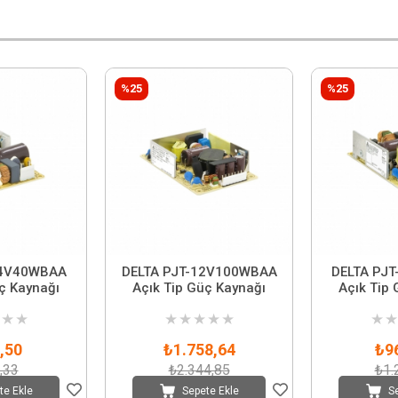
%25
%25
24V40WBAA
DELTA PJT-12V100WBAA
DELTA PJ
ç Kaynağı
Açık Tip Güç Kaynağı
Açık Tip
★
★
★
★
★
★
★
★
★
,50
₺1.758,64
₺9
,33
₺2.344,85
₺1.
te Ekle
Sepete Ekle
S