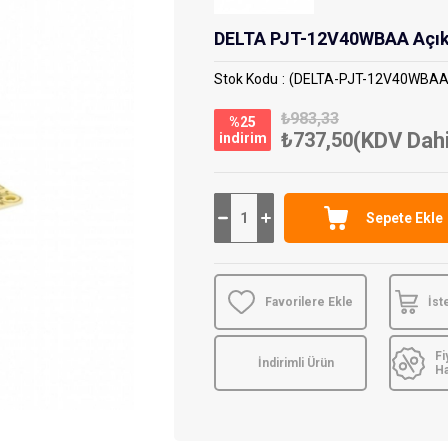
DELTA PJT-12V40WBAA Açık 
Stok Kodu
(DELTA-PJT-12V40WBAA
₺983,33
%
25
₺737,50
(KDV Dahi
i̇ndirim
Favorilere Ekle
İst
Fi
İndirimli Ürün
H