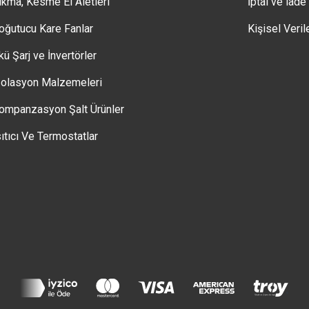
ıkma, Kesme El Aletleri
İptal ve iade
oğutucu Kare Fanlar
Kişisel Veril
kü Şarj ve İnvertörler
zolasyon Malzemeleri
ompanzasyon Şalt Ürünler
sıtıcı Ve Termostatlar