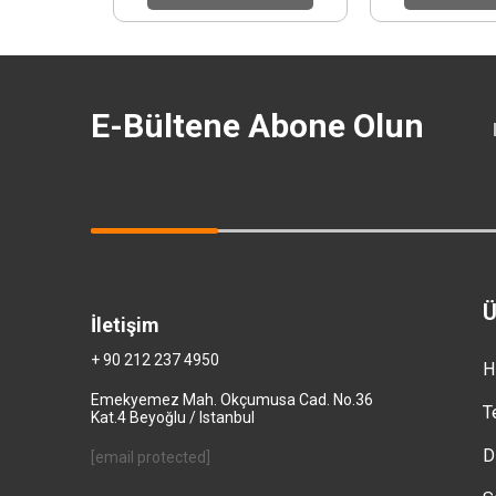
E-Bültene Abone Olun
Ü
İletişim
+ 90 212 237 4950
H
Emekyemez Mah. Okçumusa Cad. No.36
T
Kat.4 Beyoğlu / Istanbul
D
[email protected]