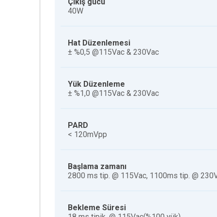
Çıkış gücü
40W
Hat Düzenlemesi
± %0,5 @115Vac & 230Vac
Yük Düzenleme
± %1,0 @115Vac & 230Vac
PARD
< 120mVpp
Başlama zamanı
2800 ms tip.
@ 115Vac, 1100ms tip.
@ 230
Bekleme Süresi
18 ms tipik.
@ 115Vac(%100 yük)