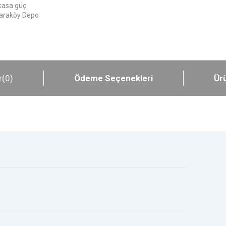
kasa güç
 Karaköy Depo
r
(0)
Ödeme Seçenekleri
Ürü