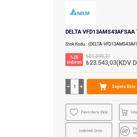
DELTA VFD13AMS43AFSAA Tr
Stok Kodu
(DELTA-VFD13AMS43AF
₺31.390,71
%
25
₺23.543,03
(KDV D
i̇ndirim
Favorilere Ekle
İst
Fi
İndirimli Ürün
H