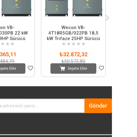
on VB-
Wecon VB-
W
030PB 22 kW
4T18R5GB/022PB 18,5
4T015GB
29HP Sürücü
kW Trifaze 25HP Sürücü
Trifaz
★
★
★
★
★
★
★
★
★
365,11
₺32.872,32
₺2
.484,79
₺50.572,80
₺
epete Ekle
Sepete Ekle
Gönder