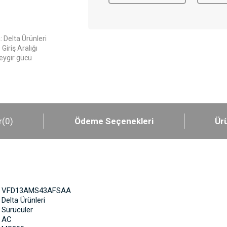
Delta Ürünleri
Giriş Aralığı
Beygir gücü
r
(0)
Ödeme Seçenekleri
Ürü
VFD13AMS43AFSAA
Delta Ürünleri
Sürücüler
AC