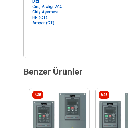
Dizi:
Giriş Aralığı VAC:
Giriş Aşaması:
HP (CT):
Amper (CT):
Benzer Ürünler
%35
%35