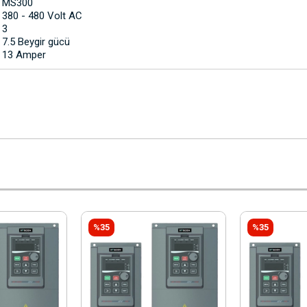
MS300
380 - 480 Volt AC
3
7.5 Beygir gücü
13 Amper
%35
%35