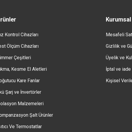
rünler
Kurumsal
ız Kontrol Cihazları
Mesafeli Sa
est Ölçüm Cihazları
Gizlilik ve G
immer Çeşitleri
Üyelik ve Kul
ıkma, Kesme El Aletleri
İptal ve iade
oğutucu Kare Fanlar
Kişisel Veril
kü Şarj ve İnvertörler
zolasyon Malzemeleri
ompanzasyon Şalt Ürünler
sıtıcı Ve Termostatlar