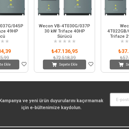
T037G/045P
Wecon VB-4T030G/037P
Wec
aze 49HP
30 kW Trifaze 40HP
4T022GB/
ücü
Sürücü
Trifaze 
★
★
★
★
★
★
★
★
★
34,39
₺47.136,95
₺37.
5,99
₺72.518,39
₺57
te Ekle
Sepete Ekle
S
Kampanya ve yeni ürün duyurularını kaçırmamak
için e-bültenimize kaydolun.