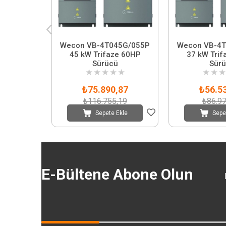
Wecon VB-4T045G/055P
Wecon VB-4
45 kW Trifaze 60HP
37 kW Trif
Sürücü
Sür
★
★
★
★
★
★
★
★
₺75.890,87
₺56.5
₺116.755,19
₺86.97
Sepete Ekle
Sepe
E-Bültene Abone Olun