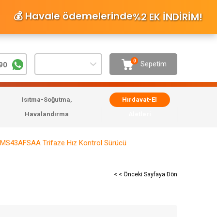
💰 Havale ödemelerinde
%2 EK İNDİRİM
!
0
Sepetim
90
Isıtma-Soğutma,
Hırdavat-El
Havalandırma
Aletleri
S43AFSAA Trifaze Hız Kontrol Sürücü
< < Önceki Sayfaya Dön