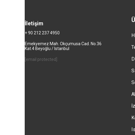
Ü
İletişim
+ 90 212 237 4950
H
Emekyemez Mah. Okçumusa Cad. No.36
T
Kat.4 Beyoğlu / Istanbul
D
[email protected]
S
S
A
İ
K
I