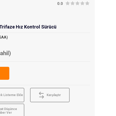
0.0
ifaze Hız Kontrol Sürücü
SAA)
ahil)
ek Listeme Ekle
Karşılaştır
yat Düşünce
aber Ver