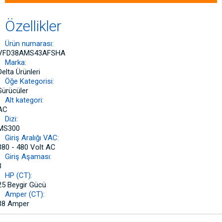
Özellikler
Ürün numarası:
VFD38AMS43AFSHA
Marka:
Delta Ürünleri
Öğe Kategorisi:
Sürücüler
Alt kategori:
AC
Dizi:
MS300
Giriş Aralığı VAC:
380 - 480 Volt AC
Giriş Aşaması:
3
HP (CT):
25 Beygir Gücü
Amper (CT):
38 Amper