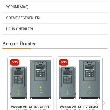
YORUMLAR
(0)
ÖDEME SEÇENEKLERI
ÜRÜN ÖNERILERI
Benzer Ürünler
%35
%35
Wecon VB-4T045G/055P
Wecon VB-4T037G/045P