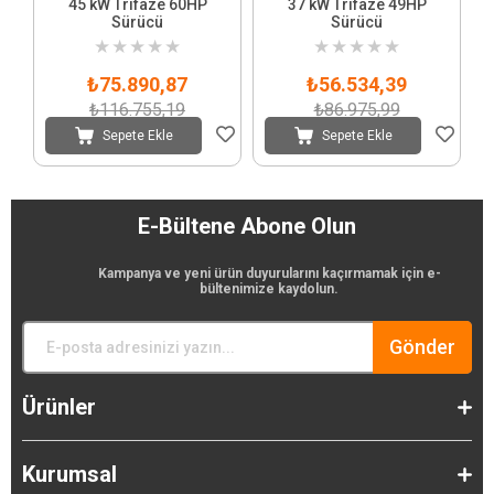
45 kW Trifaze 60HP
37 kW Trifaze 49HP
Sürücü
Sürücü
★
★
★
★
★
★
★
★
★
★
₺75.890,87
₺56.534,39
₺116.755,19
₺86.975,99
Sepete Ekle
Sepete Ekle
E-Bültene Abone Olun
Kampanya ve yeni ürün duyurularını kaçırmamak için e-
bültenimize kaydolun.
Gönder
Ürünler
Kurumsal