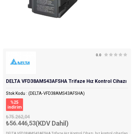
0.0
DELTA VFD38AMS43AFSHA Trifaze Hız Kontrol Cihazı
Stok Kodu
(DELTA-VFD38AMS43AFSHA)
%
25
i̇ndirim
₺75.262,04
₺56.446,53
(KDV Dahil)
DELTA VFD38AMS43AFSHA Trifaze Hız Kontrol Cihazı, hız kontrol cihazları