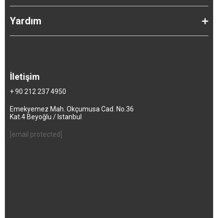
Yardım
İletişim
+ 90 212 237 4950
Emekyemez Mah. Okçumusa Cad. No.36
Kat.4 Beyoğlu / Istanbul
[email protected]