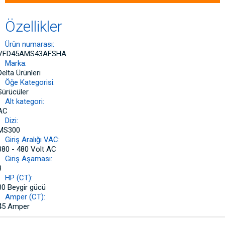
Özellikler
Ürün numarası:
VFD45AMS43AFSHA
Marka:
Delta Ürünleri
Öğe Kategorisi:
Sürücüler
Alt kategori:
AC
Dizi:
MS300
Giriş Aralığı VAC:
380 - 480 Volt AC
Giriş Aşaması:
3
HP (CT):
30 Beygir gücü
Amper (CT):
45 Amper