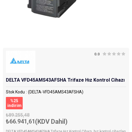
0.0
DELTA VFD45AMS43AFSHA Trifaze Hız Kontrol Cihazı
Stok Kodu
(DELTA-VFD45AMS43AFSHA)
%
25
i̇ndirim
₺89.255,48
₺66.941,61
(KDV Dahil)
DELTA VFD45AMS43AFSHA Trifaze Hız Kontrol Cihazı, hız kontrol cihazları