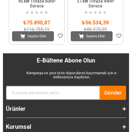
45 kW Trifaze 60HP
37 kW Trifaze 49HP
Sürücü
Sürücü
★
★
★
★
★
★
★
★
★
★
₺75.890,87
₺56.534,39
₺116.755,19
₺86.975,99
Sepete Ekle
Sepete Ekle
E-Bültene Abone Olun
Kampanya ve yeni ürün duyurularını kaçırmamak için e-
bültenimize kaydolun.
Gönder
Ürünler
Kurumsal