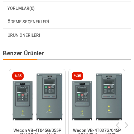
YORUMLAR
(0)
ÖDEME SEÇENEKLERI
ÜRÜN ÖNERILERI
Benzer Ürünler
%35
%35
Wecon VB-4T045G/055P
Wecon VB-4T037G/045P