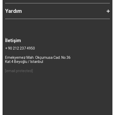
Yardım
İletişim
+ 90 212 237 4950
Emekyemez Mah. Okçumusa Cad. No.36
Kat.4 Beyoğlu / Istanbul
[email protected]