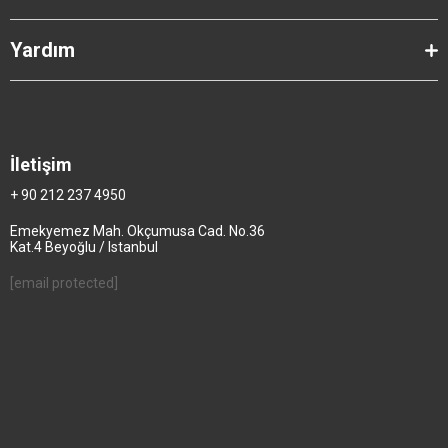
Yardım
İletişim
+ 90 212 237 4950
Emekyemez Mah. Okçumusa Cad. No.36
Kat.4 Beyoğlu / Istanbul
[email protected]