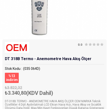
0.0
DT 318B Termo - Anemometre Hava Akış Ölçer
Stok Kodu
(035 064D)
%
13
i̇ndirim
₺3.822,32
₺3.340,80
(KDV Dahil)
DT-318B TERMO - ANEMOMETRE HAVA AKIŞ ÖLÇER CEM MARKA Teknik
Özellikler 4 Dijit Aydınlatmalı LCD Ekran Hava Hızı, Hava Akışı ve Sıcaklık
Ölçümü Data Hold, Max/Min Kayıt Fonksiyonları Düşük Batarya Göstergesi