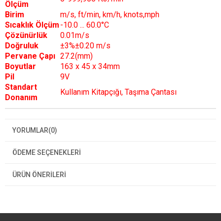
Ölçüm
Birim
m/s, ft/min, km/h, knots,mph
Sıcaklık Ölçüm
-10.0 ... 60.0°C
Çözünürlük
0.01m/s
Doğruluk
±3%±0.20 m/s
Pervane Çapı
27.2(mm)
Boyutlar
163 x 45 x 34mm
Pil
9V
Standart
Kullanım Kitapçığı, Taşıma Çantası
Donanım
YORUMLAR
(0)
ÖDEME SEÇENEKLERI
ÜRÜN ÖNERILERI