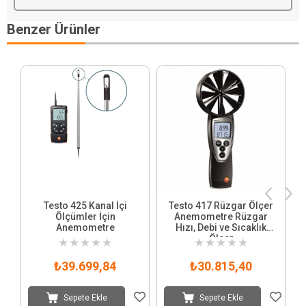
Benzer Ürünler
Testo 425 Kanal İçi
Testo 417 Rüzgar Ölçer
Ölçümler İçin
Anemometre Rüzgar
Anemometre
Hızı, Debi ve Sıcaklık
Ölçer
★
★
★
★
★
★
★
★
★
★
₺39.699,84
₺30.815,40
Sepete Ekle
Sepete Ekle