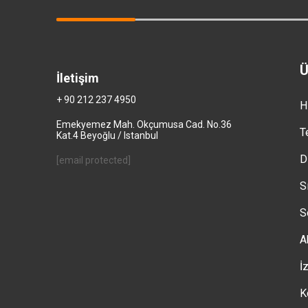
Ü
İletişim
+ 90 212 237 4950
H
Emekyemez Mah. Okçumusa Cad. No.36
T
Kat.4 Beyoğlu / Istanbul
D
[email protected]
S
S
A
İ
K