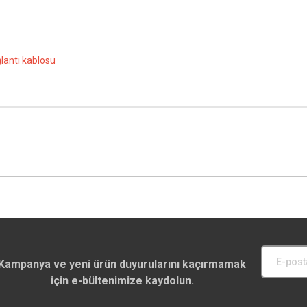
ğlantı kablosu
Kampanya ve yeni ürün duyurularını kaçırmamak
için e-bültenimize kaydolun.