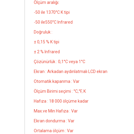
Ölçüm aralığı:
-50 ile 1370°C K tipi
-50 ile550°C Infrared
Doğruluk :
± 0,15 % K tipi
± 2 % Infrared
Çözünürlük : 0,1°C veya 1°C
Ekran : Arkadan aydınlatmalı LCD ekran
Otomatik kapanma : Var
Ölçüm Birimi seçimi : °C,°F, K
Hafıza : 18 000 ölçüme kadar
Max.ve Min Hafıza : Var
Ekran dondurma : Var
Ortalama ölçüm : Var