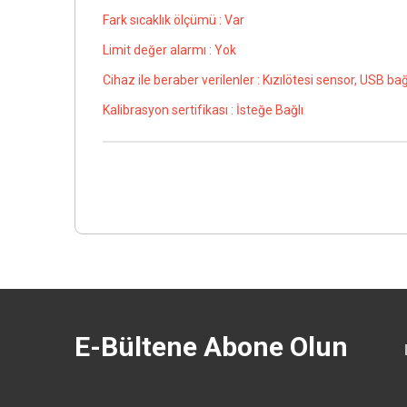
Fark sıcaklık ölçümü : Var
Limit değer alarmı : Yok
Cihaz ile beraber verilenler : Kızılötesi sensor, USB ba
Kalibrasyon sertifikası : İsteğe Bağlı
E-Bültene Abone Olun