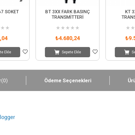
67 SOKET
BT 3XX FARK BASINÇ
KT 3
TRANSMİTTERİ
TRANS
★
★
★
★
★
★
★
★
★
,04
₺4.680,24
₺9.
te Ekle
Sepete Ekle
S
r
(0)
Ödeme Seçenekleri
Ürü
alogger