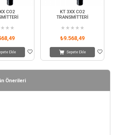
XX CO2
KT 3XX CO2
MİTTERİ
TRANSMİTTERİ
★
★
★
★
★
★
★
★
568,49
₺9.568,49
epete Ekle
Sepete Ekle
n Önerileri