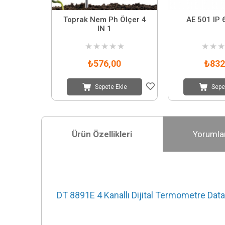
Toprak Nem Ph Ölçer 4
AE 501 IP 
IN 1
★
★
★
★
★
★
★
★
₺576,00
₺832
Sepete Ekle
Sepe
Ürün Özellikleri
Yorumla
DT 8891E 4 Kanallı Dijital Termometre Dat