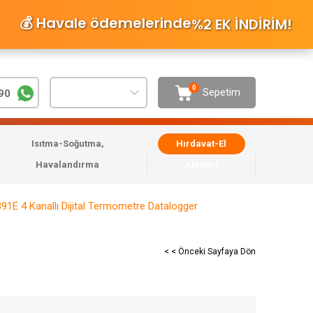
💰 Havale ödemelerinde
%2 EK İNDİRİM
!
0
Sepetim
90
Isıtma-Soğutma,
Hırdavat-El
Havalandırma
Aletleri
91E 4 Kanallı Dijital Termometre Datalogger
< < Önceki Sayfaya Dön