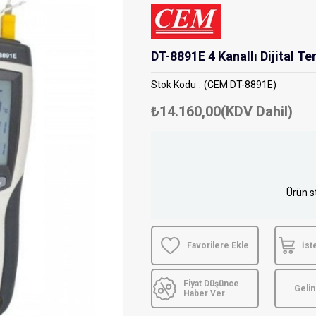
DT-8891E 4 Kanallı Dijital 
Stok Kodu
(CEM DT-8891E)
₺14.160,00
(KDV Dahil)
Ürün s
Favorilere Ekle
İst
Fiyat Düşünce
Geli
Haber Ver