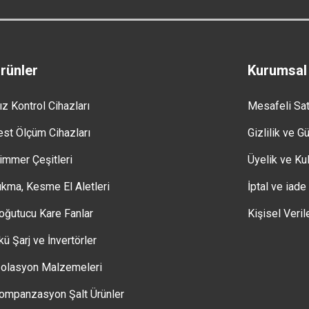
rünler
Kurumsal
ız Kontrol Cihazları
Mesafeli Sa
est Ölçüm Cihazları
Gizlilik ve G
immer Çeşitleri
Üyelik ve Kul
ıkma, Kesme El Aletleri
İptal ve iade
oğutucu Kare Fanlar
Kişisel Veril
kü Şarj ve İnvertörler
zolasyon Malzemeleri
ompanzasyon Şalt Ürünler