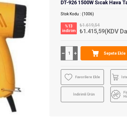
DT-926 1500W Sıcak Hava T
Stok Kodu
(1006)
₺1.619,54
%
13
₺1.415,59
(KDV Da
i̇ndirim
Favorilere Ekle
İst
Fi
İndirimli Ürün
H