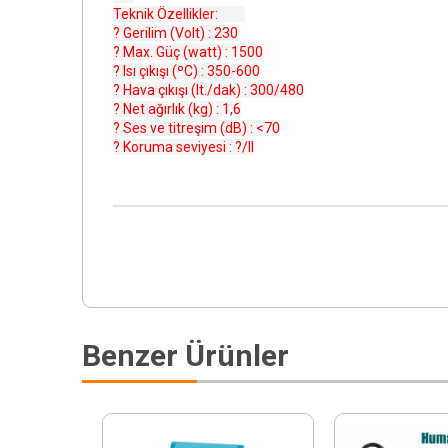
Teknik Özellikler:
? Gerilim (Volt) : 230
? Max. Güç (watt) : 1500
? Isı çıkışı (ºC) : 350-600
? Hava çıkışı (lt./dak) : 300/480
? Net ağırlık (kg) : 1,6
? Ses ve titreşim (dB) : <70
? Koruma seviyesi : ?/II
Benzer Ürünler