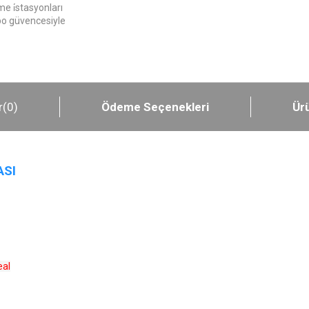
e i̇stasyonları
epo güvencesiyle
r
(0)
Ödeme Seçenekleri
Ürü
ASI
eal