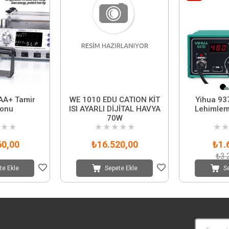
AA+ Tamir
WE 1010 EDU CATION KİT
Yihua 93
yonu
ISI AYARLI DİJİTAL HAVYA
Lehimlem
70W
★
★
★
★
★
★
★
★
★
60,00
₺16.520,00
₺1.
₺3.
te Ekle
Sepete Ekle
S