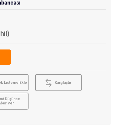
abancası
hil)
ek Listeme Ekle
Karşılaştır
yat Düşünce
aber Ver