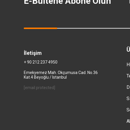
E-Bültene Abone Olun
Ü
İletişim
+ 90 212 237 4950
H
Emekyemez Mah. Okçumusa Cad. No.36
T
Kat.4 Beyoğlu / Istanbul
D
[email protected]
S
S
A