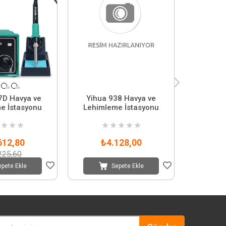
7D Havya ve
Yihua 938 Havya ve
Xytronic
e İstasyonu
Lehimleme İstasyonu
Isı Ay
Üflemeli
★
★
★
★
★
★
★
★
★
612,80
₺4.128,00
₺1
225,60
epete Ekle
Sepete Ekle