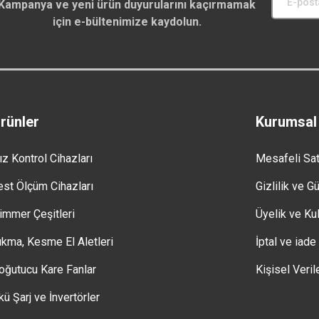
Kampanya ve yeni ürün duyurularını kaçırmamak
için e-bültenimize kaydolun.
rünler
Kurumsal
ız Kontrol Cihazları
Mesafeli Sa
est Ölçüm Cihazları
Gizlilik ve G
immer Çeşitleri
Üyelik ve Kul
ıkma, Kesme El Aletleri
İptal ve iade
oğutucu Kare Fanlar
Kişisel Veril
kü Şarj ve İnvertörler