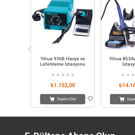
Yihua 936B Havya ve
Yihua 853A
Lehimleme İstasyonu
İstas
★
★
★
★
★
★
★
★
₺1.152,00
₺14.1
Sepete Ekle
Sepe