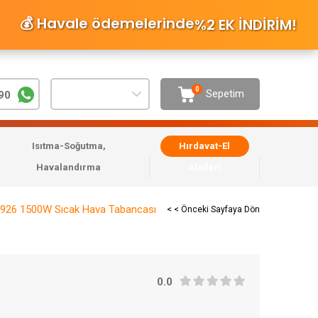
💰 Havale ödemelerinde
%2 EK İNDİRİM
!
0
Sepetim
90
Isıtma-Soğutma,
Hırdavat-El
Havalandırma
Aletleri
926 1500W Sıcak Hava Tabancası
< < Önceki Sayfaya Dön
0.0