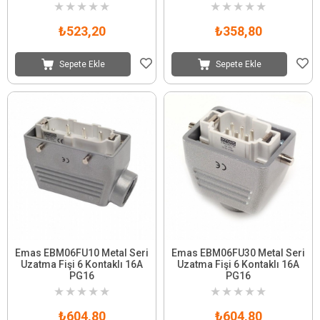
★
★
★
★
★
★
★
★
★
★
₺523,20
₺358,80
Sepete Ekle
Sepete Ekle
Emas EBM06FU10 Metal Seri
Emas EBM06FU30 Metal Seri
Uzatma Fişi 6 Kontaklı 16A
Uzatma Fişi 6 Kontaklı 16A
PG16
PG16
★
★
★
★
★
★
★
★
★
★
₺604,80
₺604,80