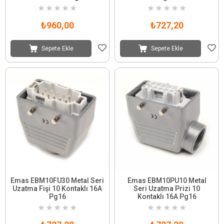
★
★
★
★
★
★
★
★
★
★
₺960,00
₺727,20
Sepete Ekle
Sepete Ekle
Emas EBM10FU30 Metal Seri
Emas EBM10PU10 Metal
Uzatma Fişi 10 Kontaklı 16A
Seri Uzatma Prizi 10
Pg16
Kontaklı 16A Pg16
★
★
★
★
★
★
★
★
★
★