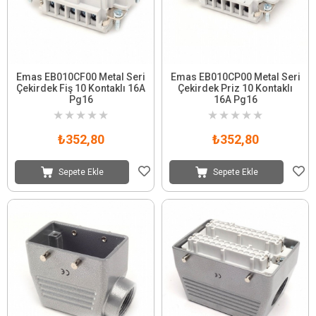
Emas EB010CF00 Metal Seri
Emas EB010CP00 Metal Seri
Çekirdek Fiş 10 Kontaklı 16A
Çekirdek Priz 10 Kontaklı
Pg16
16A Pg16
★
★
★
★
★
★
★
★
★
★
₺352,80
₺352,80
Sepete Ekle
Sepete Ekle