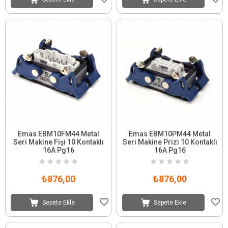
Emas EBM10FM44 Metal
Emas EBM10PM44 Metal
Seri Makine Fişi 10 Kontaklı
Seri Makine Prizi 10 Kontaklı
16A Pg16
16A Pg16
★
★
★
★
★
★
★
★
★
★
₺876,00
₺876,00
Sepete Ekle
Sepete Ekle