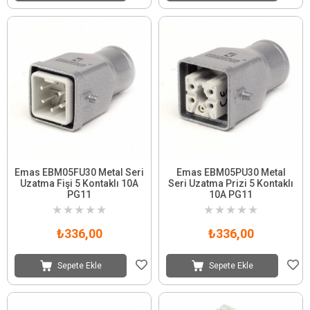
Emas EBM05FU30 Metal Seri
Emas EBM05PU30 Metal
Uzatma Fişi 5 Kontaklı 10A
Seri Uzatma Prizi 5 Kontaklı
PG11
10A PG11
★
★
★
★
★
★
★
★
★
★
₺336,00
₺336,00
Sepete Ekle
Sepete Ekle