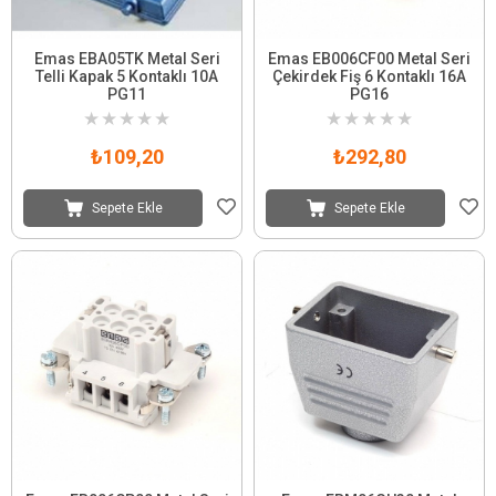
Emas EBA05TK Metal Seri
Emas EB006CF00 Metal Seri
Telli Kapak 5 Kontaklı 10A
Çekirdek Fiş 6 Kontaklı 16A
PG11
PG16
★
★
★
★
★
★
★
★
★
★
₺109,20
₺292,80
Sepete Ekle
Sepete Ekle