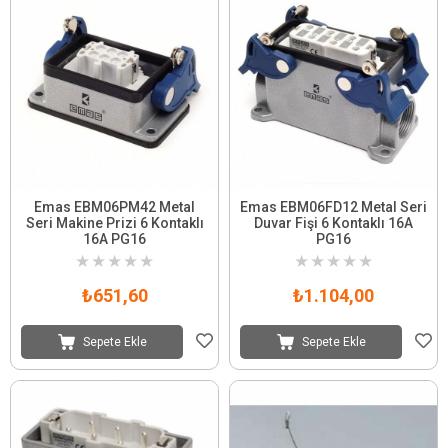
Emas EBM06PM42 Metal
Emas EBM06FD12 Metal Seri
Seri Makine Prizi 6 Kontaklı
Duvar Fişi 6 Kontaklı 16A
16A PG16
PG16
★
★
★
★
★
★
★
★
★
★
₺651,60
₺1.104,00
Sepete Ekle
Sepete Ekle