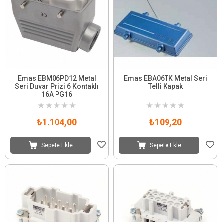
Emas EBM06PD12 Metal
Emas EBA06TK Metal Seri
Seri Duvar Prizi 6 Kontaklı
Telli Kapak
16A PG16
★
★
★
★
★
★
★
★
★
★
₺1.104,00
₺109,20
Sepete Ekle
Sepete Ekle