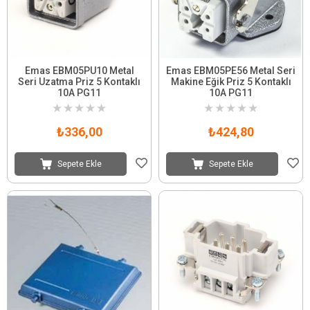
Emas EBM05PU10 Metal
Emas EBM05PE56 Metal Seri
Seri Uzatma Priz 5 Kontaklı
Makine Eğik Priz 5 Kontaklı
10A PG11
10A PG11
★
★
★
★
★
★
★
★
★
★
₺336,00
₺424,80
Sepete Ekle
Sepete Ekle