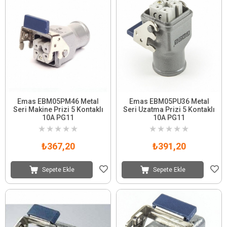
Emas EBM05PM46 Metal
Emas EBM05PU36 Metal
Seri Makine Prizi 5 Kontaklı
Seri Uzatma Prizi 5 Kontaklı
10A PG11
10A PG11
★
★
★
★
★
★
★
★
★
★
₺367,20
₺391,20
Sepete Ekle
Sepete Ekle