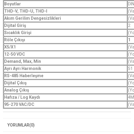
Boyutlar
DI
THD-V, THD-U, THD-I
(Va
Akım Gerilim Dengesizlikleri
(Va
Dijital Giriş
2
Sıcaklık Girişi
(Y
Röle Çıkışı
1
X5/X1
(Va
12-50 VDC
(Y
Demand, Max, Min
(Va
Ayrı Ayrı Harmonik
51
RS-485 Haberleşme
(Va
Dijital Çıkış
(Y
Analog Çıkış
(Y
Hafıza / Log Kaydı
4M
95-270 VAC/DC
(Va
YORUMLAR
(0)