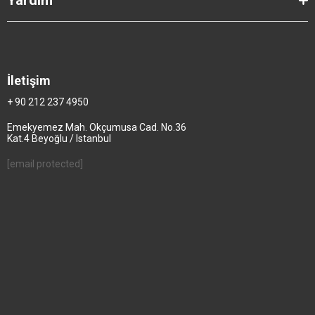
İletişim
+ 90 212 237 4950
Emekyemez Mah. Okçumusa Cad. No.36
Kat.4 Beyoğlu / Istanbul
[email protected]