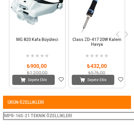
MG 820 Kafa Büyüteci
Class ZD-417 20W Kalem
Havya
★
★
★
★
★
★
★
★
★
★
₺900,00
₺432,00
₺1.200,00
₺576,00
Sepete Ekle
Sepete Ekle
ÜRÜN ÖZELLIKLERI
MPR-16S-21 TEKNİK ÖZELLİKLERİ