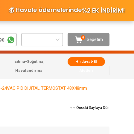
💰 Havale ödemelerinde
%2 EK İNDİRİM
!
0
Sepetim
90
Isıtma-Soğutma,
Hırdavat-El
Havalandırma
Aletleri
7-24VAC PID DİJİTAL TERMOSTAT 48X48mm
< < Önceki Sayfaya Dön