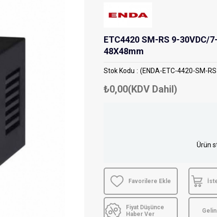
ETC4420 SM-RS 9-30VDC/7
48X48mm
Stok Kodu
(ENDA-ETC-4420-SM-RS
₺0,00
(KDV Dahil)
Ürün s
Favorilere Ekle
İst
Fiyat Düşünce
Geli
Haber Ver