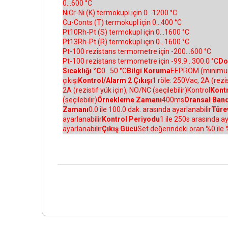
0...600 °C
NiCr-Ni (K) termokupl için 0...1200 °C
Cu-Conts (T) termokupl için 0...400 °C
Pt10Rh-Pt (S) termokupl için 0...1600 °C
Pt13Rh-Pt (R) termokupl için 0...1600 °C
Pt-100 rezistans termometre için -200...600 °C
Pt-100 rezistans termometre için -99.9...300.0 °C
Do
Sıcaklığı °C
0...50 °C
Bilgi Koruma
EEPROM (minimum 
çıkışı
Kontrol/Alarm 2 Çıkışı
1 röle: 250Vac, 2A (rezi
2A (rezistif yük için), NO/NC (seçilebilir)Kontrol
Kont
(seçilebilir)
Örnekleme Zamanı
400ms
Oransal Ban
Zamanı
0.0 ile 100.0 dak. arasında ayarlanabilir
Türe
ayarlanabilir
Kontrol Periyodu
1 ile 250s arasında ay
ayarlanabilir
Çıkış Gücü
Set değerindeki oran %0 ile 