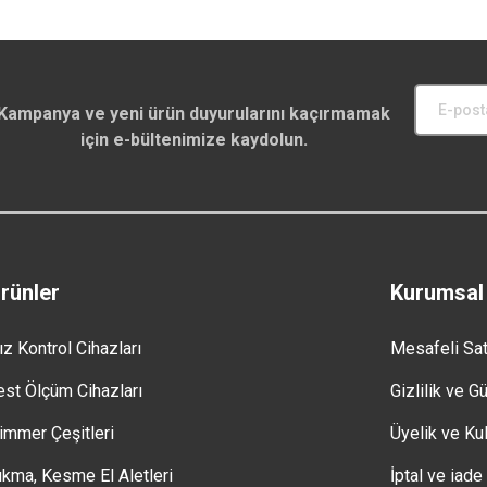
Kampanya ve yeni ürün duyurularını kaçırmamak
için e-bültenimize kaydolun.
rünler
Kurumsal
ız Kontrol Cihazları
Mesafeli Sa
est Ölçüm Cihazları
Gizlilik ve G
immer Çeşitleri
Üyelik ve Kul
ıkma, Kesme El Aletleri
İptal ve iade