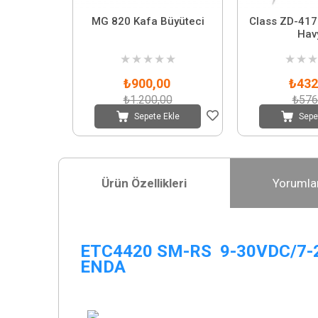
MG 820 Kafa Büyüteci
Class ZD-41
Hav
★
★
★
★
★
★
★
★
₺900,00
₺432
₺1.200,00
₺576
Sepete Ekle
Sepe
Ürün Özellikleri
Yorumla
ETC4420 SM-RS 9-30VDC/7
ENDA