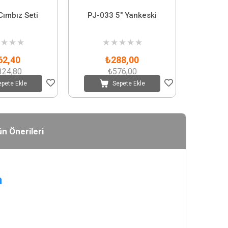
Cımbız Seti
PJ-033 5" Yankeski
★
★
★
★
★
★
★
★
62,40
₺288,00
324,80
₺576,00
epete Ekle
Sepete Ekle
n Önerileri
m