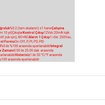
ğruluk
%0.2 (tam skalanın) ±1 hane
Çalışma
10 yıl)Çıkışlar
Kontrol Çıkışı
12Vdc 20mA lojik
stif yük için), NO+NC
Alarm 1 Çıkışı
1 röle: 250Vac,
rol Formu
On-Off, P, PI, PD, PID
d
%0 ile %100 arasında ayarlanabilir
İntegral
v Zamanı
0.00 ile 25.00 dak. arasında
arlanabilir
Histerisiz
1 ile 50 °C/°F arasında
%100 arasında ayarlanabilir