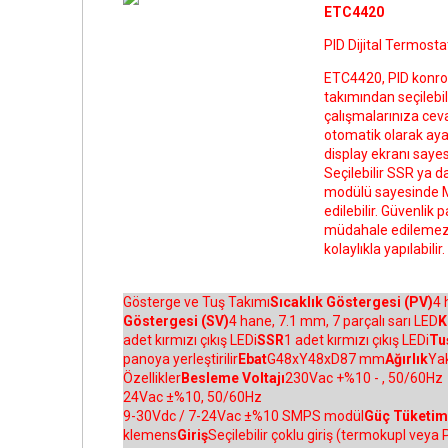
ETC4420
PID Dijital Termos
ETC4420, PID konrol f
takımından seçilebil
çalışmalarınıza cevap
otomatik olarak aya
display ekranı sayes
Seçilebilir SSR ya d
modülü sayesinde Mo
edilebilir. Güvenlik
müdahale edilemez. 
kolaylıkla yapılabilir.
Gösterge ve Tuş Takımı
Sıcaklık Göstergesi (PV)
4 
Göstergesi (SV)
4 hane, 7.1 mm, 7 parçalı sarı LED
K
adet kırmızı çıkış LEDi
SSR
1 adet kırmızı çıkış LEDi
Tu
panoya yerleştirilir
Ebat
G48xY48xD87 mm
Ağırlık
Yak
Özellikler
Besleme Voltajı
230Vac +%10 - , 50/60Hz
24Vac ±%10, 50/60Hz
9-30Vdc / 7-24Vac ±%10 SMPS modül
Güç Tüketim
klemens
Giriş
Seçilebilir çoklu giriş (termokupl veya 