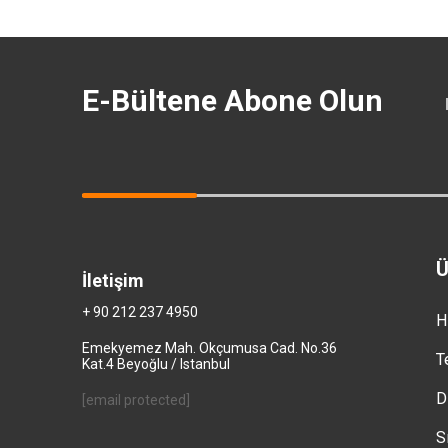
E-Bültene Abone Olun
Ü
İletişim
+ 90 212 237 4950
H
Emekyemez Mah. Okçumusa Cad. No.36
T
Kat.4 Beyoğlu / Istanbul
D
[email protected]
S