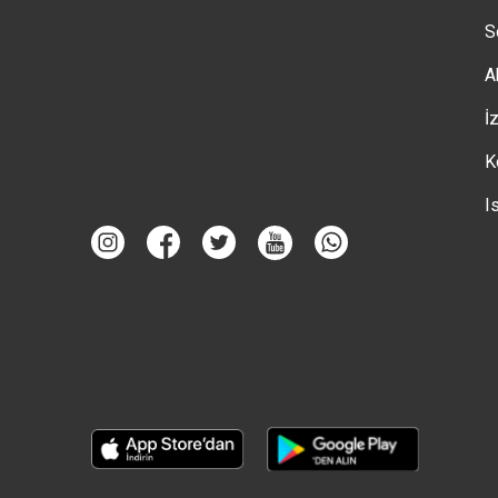
S
A
İ
K
I