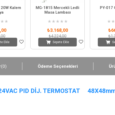
7 20W Kalem
MG-1815 Mercekli Ledli
PY-017 
ya
Masa Lambası
★
★
★
★
★
★
★
★
★
,00
₺3.168,00
₺6
,00
₺4.224,00
₺1.
te Ekle
Sepete Ekle
S
r
(0)
Ödeme Seçenekleri
Ürü
-24VAC PID DİJ. TERMOSTAT 48X48m