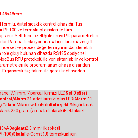
tat 48x48mm
ormlu, dijital sıcaklık kontrol cihazıdır. Tuş
ir Pt-100 ve termokupl girişleri ile tüm
 verir. Self tune özelliği ile en iyi PID parametreleri
rlar. Rampa fonksiyonuna sahip olan cihazın çift
inde set ve proses değerleri aynı anda izlenebilir.
a röle çıkışı bulunan cihazda RS485 opsiyonel
dBus RTU protokolü ile veri aktarılabilir ve kontrol
 parametreleri ile programlanan cihaza dışarıdan
Ergonomik tuş takımı ile gerekli set ayarları
hane, 7.1 mm, 7 parçalı kırmızı LED
Set Değeri
ontrol/Alarm 2
1 adet kırmızı çıkış LEDi
Alarm 1
1
ş Takımı
Mikro switchKutu
Kutu şekli
Sıkıştırılarak
laşık 250 gram (ambalajlı olarak)Elektriksel
i
5VA
Bağlantı
2.5 mm²lik soketli
Pt-100)
Skala
Fe-Const (J) termokupl için