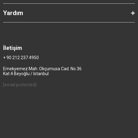
Yardım
İletişim
+ 90 212 237 4950
Emekyemez Mah. Okçumusa Cad. No.36
Kat.4 Beyoğlu / Istanbul
[email protected]