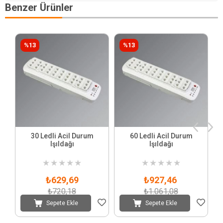
Benzer Ürünler
%13
%13
30 Ledli Acil Durum
60 Ledli Acil Durum
Işıldağı
Işıldağı
★
★
★
★
★
★
★
★
★
★
₺629,69
₺927,46
₺720,18
₺1.061,08
Sepete Ekle
Sepete Ekle