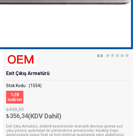
0.0
Exit Çıkış Armatürü
Stok Kodu
(1554)
%
28
i̇ndirim
₺493,39
₺356,34
(KDV Dahil)
Exit Çıkış Armatürü, elektrik kesintisinde otomatik devreye girerek acil
çıkış yönünü aydınlatan bir yönlendirme armatürüdür. Karaköy Depo
güvencesiyle uygun fiyat ve hızlı teslimat avantajıyla satın alabilirsiniz.