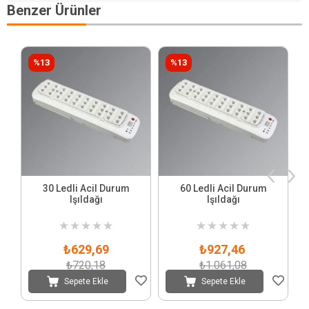
Benzer Ürünler
%13
%13
30 Ledli Acil Durum
60 Ledli Acil Durum
Işıldağı
Işıldağı
★
★
★
★
★
★
★
★
★
★
₺629,69
₺927,46
₺720,18
₺1.061,08
Sepete Ekle
Sepete Ekle