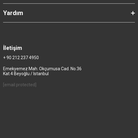
Yardım
İletişim
+ 90 212 237 4950
Emekyemez Mah. Okçumusa Cad. No.36
Kat.4 Beyoğlu / Istanbul
[email protected]