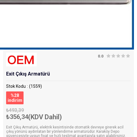
0.0
Exit Çıkış Armatürü
Stok Kodu
(1559)
%
28
i̇ndirim
₺493,39
₺356,34
(KDV Dahil)
Exit Çıkış Armatürü, elektrik kesintisinde otomatik devreye girerek acil
çıkış yönünü aydınlatan bir yönlendirme armatürüdür. Karaköy Depo
güvencesiyle uygun fiyat ve hızlı teslimat avantajıyla satın alabilirsiniz.