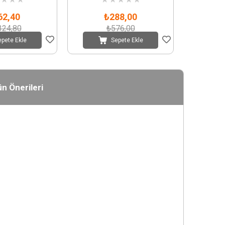
62,40
₺288,00
324,80
₺576,00
epete Ekle
Sepete Ekle
n Önerileri