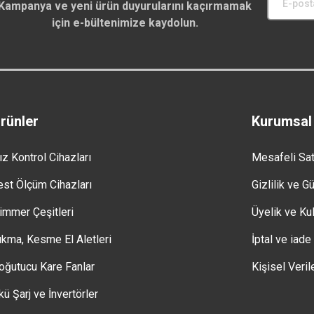
Kampanya ve yeni ürün duyurularını kaçırmamak
için e-bültenimize kaydolun.
rünler
Kurumsal
ız Kontrol Cihazları
Mesafeli Sa
est Ölçüm Cihazları
Gizlilik ve G
immer Çeşitleri
Üyelik ve Kul
ıkma, Kesme El Aletleri
İptal ve iade
oğutucu Kare Fanlar
Kişisel Veril
kü Şarj ve İnvertörler