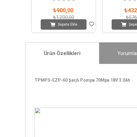
₺900,00
₺432
₺1.200,00
₺576
Sepete Ekle
Sepe
Ürün Özellikleri
Yorumla
TPMPS-EZP-60 Şarjlı Pompa 70Mpa 18V 3.0Ah