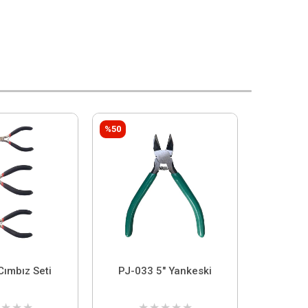
%50
Cımbız Seti
PJ-033 5" Yankeski
★
★
★
★
★
★
★
★