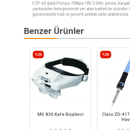
EZP-60 Şarjlı Pompa 70Mpa 18V 3.0Ah, pense, karga
yankeskiler kategorisinde yer alan kaliteli bir üründür
güvencesiyle hızlı ve güvenli şekilde satın alabilirsiniz.
Benzer Ürünler
%25
%25
MG 820 Kafa Büyüteci
Class ZD-41
Hav
★
★
★
★
★
★
★
★