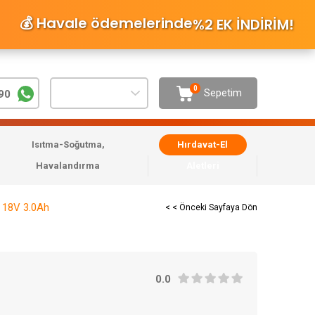
💰 Havale ödemelerinde
%2 EK İNDİRİM
!
0
Sepetim
90
Isıtma-Soğutma,
Hırdavat-El
Havalandırma
Aletleri
 18V 3.0Ah
< < Önceki Sayfaya Dön
0.0