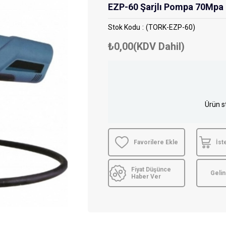
EZP-60 Şarjlı Pompa 70Mpa
Stok Kodu
(TORK-EZP-60)
₺0,00
(KDV Dahil)
Ürün s
Favorilere Ekle
İst
Fiyat Düşünce
Geli
Haber Ver