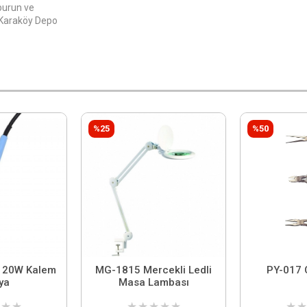
burun ve
. Karaköy Depo
%25
%50
7 20W Kalem
MG-1815 Mercekli Ledli
PY-017 
ya
Masa Lambası
★
★
★
★
★
★
★
★
★