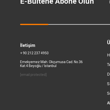
E-Bültene Abone Olun
Ü
İletişim
+ 90 212 237 4950
H
Emekyemez Mah. Okçumusa Cad. No.36
T
Kat.4 Beyoğlu / Istanbul
D
[email protected]
S
S
A