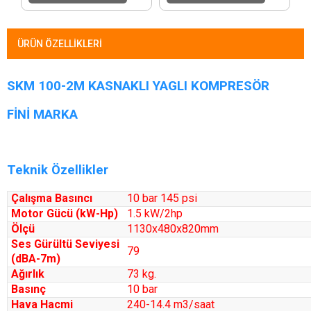
ÜRÜN ÖZELLIKLERI
SKM 100-2M KASNAKLI YAGLI KOMPRESÖR
FİNİ MARKA
Teknik Özellikler
Çalışma Basıncı
10 bar 145 psi
Motor Gücü (kW-Hp)
1.5 kW/2hp
Ölçü
1130x480x820mm
Ses Gürültü Seviyesi
79
(dBA-7m)
Ağırlık
73 kg.
Basınç
10 bar
Hava Hacmi
240-14.4 m3/saat