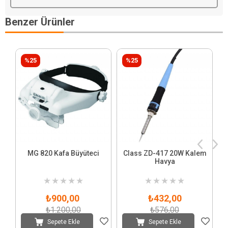
Benzer Ürünler
%25
%25
MG 820 Kafa Büyüteci
Class ZD-417 20W Kalem
Havya
★
★
★
★
★
★
★
★
★
★
₺900,00
₺432,00
₺1.200,00
₺576,00
Sepete Ekle
Sepete Ekle