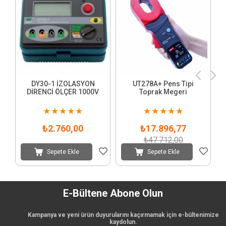
DY30-1 İZOLASYON
UT278A+ Pens Tipi
DİRENCİ ÖLÇER 1000V
Toprak Megeri
★
★
★
★
★
★
★
★
★
★
₺2.760,00
₺17.896,77
₺47.712,00
Sepete Ekle
Sepete Ekle
E-Bültene Abone Olun
Kampanya ve yeni ürün duyurularını kaçırmamak için e-bültenimize
kaydolun.