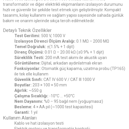
transformatör ve diğer elektrikli ekipmanların izolasyon durumunu
hızlı ve güvenilir bir şekilde test etmek için geliştirilmiştir. Kompakt
tasarımı, kolay kullanımı ve sağlam yapısı sayesinde sahada günlük
bakım ve onarım işlerinde sıkça tercih edilmektedir.
Detaylı Teknik Özellikler
Test Gerilimi:
500 V, 1000 V
İzolasyon Direnci Ölçüm Aralığı:
0.1 MΩ – 2000 MΩ
Temel Doğruluk:
±(1.5% + 1 dijit)
Direnç Ölçümü:
0.01 Ω – 20.00 kΩ (±0.9% + 1 dijit)
Süreklilik Testi:
200 mA test akımı ile akustik uyarı
Görüntüleme:
Dijital, arkadan aydınlatmalı ekran
Fonksiyonlar:
Otomatik güç kapama, uzatma probu (TP165)
ile tek elle kullanım
Güvenlik Sınıfı:
CAT IV 600 V / CAT III 1000 V
Boyutlar:
203 × 100 × 50 mm
Ağırlık:
~550 g
Çalışma Sıcaklığı:
-10°C … +50°C
Nem Dayanımı:
%0 – 95 bağıl nem (yoğuşmasız)
Besleme:
4 × AA pil (~1000 test kapasitesi)
Garanti:
1 yıl
Kullanım Alanları
Kablo ve hat izolasyon testi
Elektrik motoru ve transformatör kontrolü