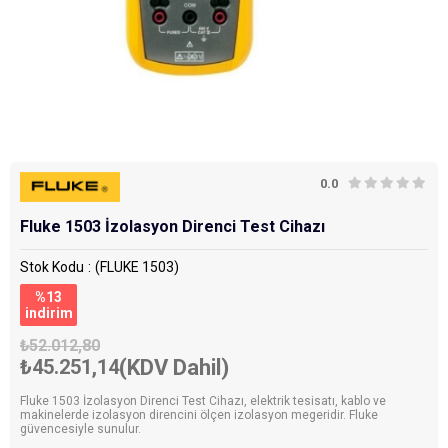
0.0
Fluke 1503 İzolasyon Direnci Test Cihazı
Stok Kodu
(FLUKE 1503)
%
13
i̇ndirim
₺52.012,80
₺45.251,14
(KDV Dahil)
Fluke 1503 İzolasyon Direnci Test Cihazı, elektrik tesisatı, kablo ve
makinelerde izolasyon direncini ölçen izolasyon megeridir. Fluke
güvencesiyle sunulur.