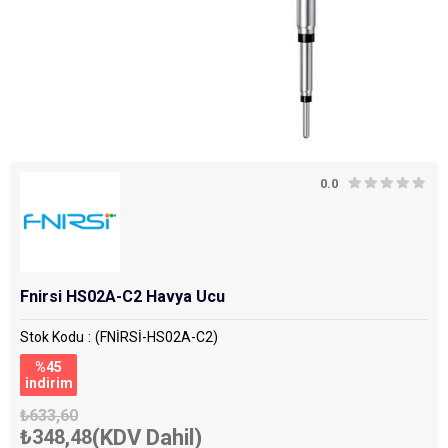
0.0
Fnirsi HS02A-C2 Havya Ucu
Stok Kodu
(FNİRSİ-HS02A-C2)
%
45
i̇ndirim
₺633,60
₺348,48
(KDV Dahil)