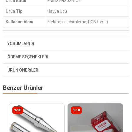
Ürün Kodu
FNİRSİ-HS02A-C2
Ürün Tipi
Havya Ucu
Kullanım Alanı
Elektronik lehimleme, PCB tamiri
YORUMLAR
(0)
ÖDEME SEÇENEKLERI
ÜRÜN ÖNERILERI
Benzer Ürünler
%20
%10