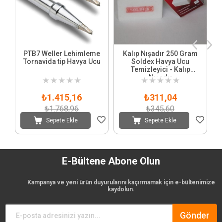
PTB7 Weller Lehimleme
Kalıp Nışadır 250 Gram
Tornavida tip Havya Ucu
Soldex Havya Ucu
Temizleyici - Kalıp
Nışadır
★
★
★
★
★
★
★
★
★
★
₺1.415,16
₺311,04
₺1.768,96
₺345,60
Sepete Ekle
Sepete Ekle
E-Bültene Abone Olun
Kampanya ve yeni ürün duyurularını kaçırmamak için e-bültenimize
kaydolun.
Gönder