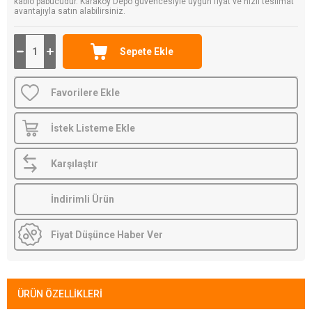
kablo pabucudur. Karaköy Depo güvencesiyle uygun fiyat ve hızlı teslimat
avantajıyla satın alabilirsiniz.
Favorilere Ekle
İstek Listeme Ekle
Karşılaştır
İndirimli Ürün
Fiyat Düşünce Haber Ver
ÜRÜN ÖZELLIKLERI