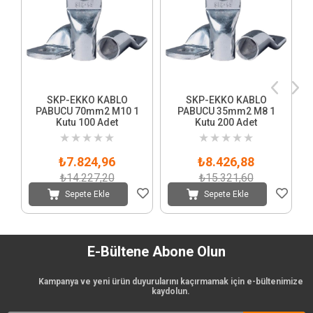
SKP-EKKO KABLO
SKP-EKKO KABLO
PABUCU 70mm2 M10 1
PABUCU 35mm2 M8 1
Kutu 100 Adet
Kutu 200 Adet
★
★
★
★
★
★
★
★
★
★
₺7.824,96
₺8.426,88
₺14.227,20
₺15.321,60
Sepete Ekle
Sepete Ekle
E-Bültene Abone Olun
Kampanya ve yeni ürün duyurularını kaçırmamak için e-bültenimize
kaydolun.