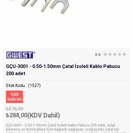
0.0
GÇU-3001 - 0.50-1.50mm Çatal İzoleli Kablo Pabucu
200 adet
Stok Kodu
(1527)
%
50
i̇ndirim
₺576,00
₺288,00
(KDV Dahil)
GÇU-3001 - 0.50-1.50mm Çatal İzoleli Kablo Pabucu 200 adet, vidalı
klemens ve terminallere hızlı bağlantı sağlayan, izolasyonlu çatal tipi