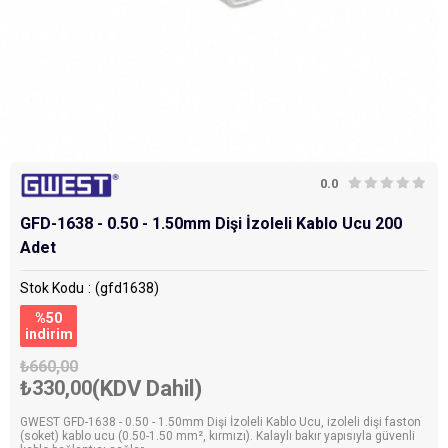
0.0
GFD-1638 - 0.50 - 1.50mm Dişi İzoleli Kablo Ucu 200
Adet
Stok Kodu
(gfd1638)
%
50
i̇ndirim
₺660,00
₺330,00
(KDV Dahil)
GWEST GFD-1638 - 0.50 - 1.50mm Dişi İzoleli Kablo Ucu, izoleli dişi faston
(soket) kablo ucu (0.50-1.50 mm², kırmızı). Kalaylı bakır yapısıyla güvenli