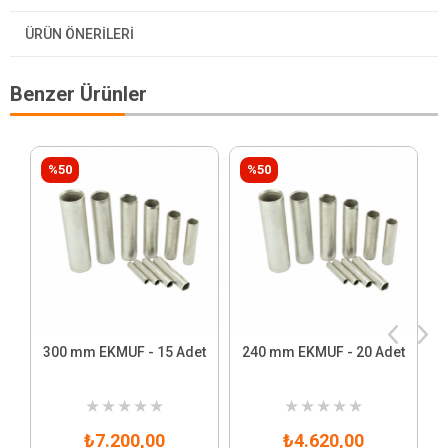
ÜRÜN ÖNERILERI
Benzer Ürünler
%50
%50
300 mm EKMUF - 15 Adet
240 mm EKMUF - 20 Adet
★
★
★
★
★
★
★
★
★
★
₺7.200,00
₺4.620,00