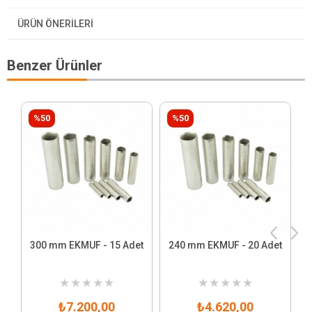
ÜRÜN ÖNERILERI
Benzer Ürünler
%50
%50
300 mm EKMUF - 15 Adet
240 mm EKMUF - 20 Adet
★
★
★
★
★
★
★
★
★
★
₺7.200,00
₺4.620,00