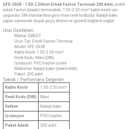
GFE-2638 - 1.50-2.50mm Erkek Faston Terminali 200 Adet
, izoleli
erkek faston (blade) terminalidır. 1.50-2.50 mm² kablo kesiti için
uygundur. DIN standardına göre mavi renk kodludur. Kalaylı bakır
yapısı sayesinde düşük geçiş direnci ve güvenli bağlantı sağlar.
Ürün Özellikleri
Marka: GWEST
Ürün Tipi: Erkek Faston Terminal
Model: GFE-2638
Kablo Kesiti: 1.50-2.50 mm²
Renk Kodu: Mavi (DIN)
İzolasyon: PVC/naylon izoleli
Malzeme: Kalaylı bakır (elektrolitik)
Paket: 200 adet
Teknik / Performans Değerleri
Kablo Kesiti
1.50-2.50 mm²
Renk Kodu (DIN)
Mavi
İletken
Kalaylı bakır
İzolasyon
PVC/naylon
Paket Adedi
200 adet