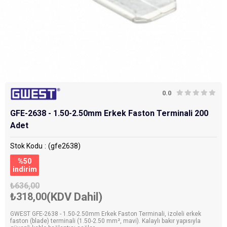
0.0
GFE-2638 - 1.50-2.50mm Erkek Faston Terminali 200
Adet
Stok Kodu
(gfe2638)
%
50
i̇ndirim
₺636,00
₺318,00
(KDV Dahil)
GWEST GFE-2638 - 1.50-2.50mm Erkek Faston Terminali, izoleli erkek
faston (blade) terminali (1.50-2.50 mm², mavi). Kalaylı bakır yapısıyla