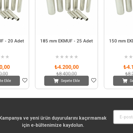
F - 20 Adet
185 mm EKMUF - 25 Adet
150 mm EKM
★
★
★
★
★
★
★
★
★
0,00
₺4.200,00
₺4.
0,00
₺8.400,00
₺8.
te Ekle
Sepete Ekle
S
Kampanya ve yeni ürün duyurularını kaçırmamak
için e-bültenimize kaydolun.