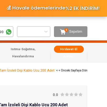
💰 Havale ödemelerinde
%2 EK İNDİRİM
!
0
Sepetim
90
Isıtma-Soğutma,
Hırdavat-El
Havalandırma
Aletleri
am İzoleli Dişi Kablo Ucu 200 Adet
< < Önceki Sayfaya Dön
0.0
am İzoleli Dişi Kablo Ucu 200 Adet