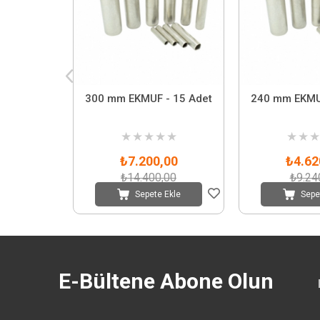
300 mm EKMUF - 15 Adet
240 mm EKMU
★
★
★
★
★
★
★
★
₺7.200,00
₺4.62
₺14.400,00
₺9.24
Sepete Ekle
Sepe
E-Bültene Abone Olun