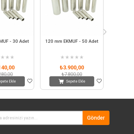
UF - 30 Adet
120 mm EKMUF - 50 Adet
95 mm E
★
★
★
★
★
★
★
★
★
140,00
₺3.900,00
₺
280,00
₺7.800,00
₺
epete Ekle
Sepete Ekle
Gönder