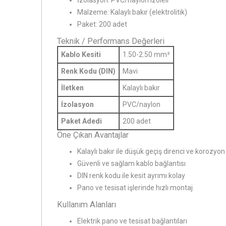
İzolasyon: PVC/naylon izoleli
Malzeme: Kalaylı bakır (elektrolitik)
Paket: 200 adet
Teknik / Performans Değerleri
Kablo Kesiti
1.50-2.50 mm²
Renk Kodu (DIN)
Mavi
İletken
Kalaylı bakır
İzolasyon
PVC/naylon
Paket Adedi
200 adet
Öne Çıkan Avantajlar
Kalaylı bakır ile düşük geçiş direnci ve korozyon
Güvenli ve sağlam kablo bağlantısı
DIN renk kodu ile kesit ayrımı kolay
Pano ve tesisat işlerinde hızlı montaj
Kullanım Alanları
Elektrik pano ve tesisat bağlantıları