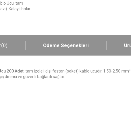
blo Ucu, tam
vi). Kalaylı bakır
r
(0)
Ödeme Seçenekleri
Ürü
Ucu 200 Adet
, tam izoleli dişi faston (soket) kablo ucudır. 1.50-2.50 mm
iş direnci ve güvenli bağlantı sağlar.