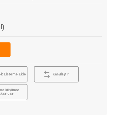
l)
ek Listeme Ekle
Karşılaştır
yat Düşünce
aber Ver