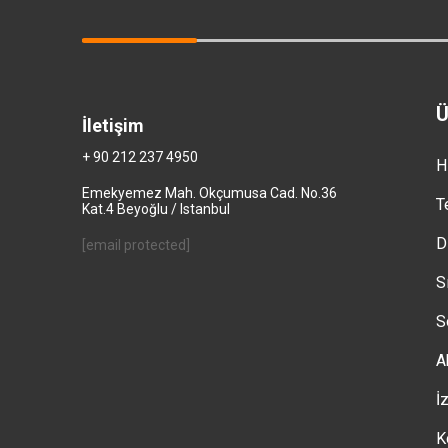
Ü
İletişim
+ 90 212 237 4950
H
Emekyemez Mah. Okçumusa Cad. No.36
T
Kat.4 Beyoğlu / Istanbul
D
[email protected]
S
S
A
İ
K