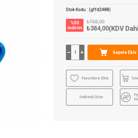
Stok Kodu
(gffd2488)
₺768,00
%
50
₺384,00
(KDV Dahi
i̇ndirim
Favorilere Ekle
İst
Fi
İndirimli Ürün
H