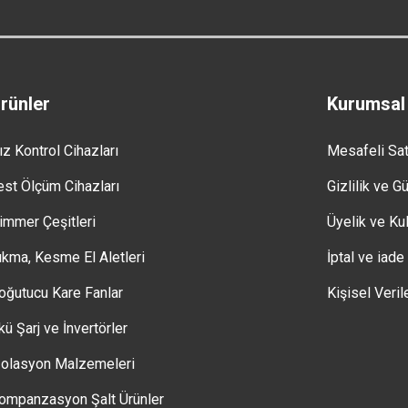
rünler
Kurumsal
ız Kontrol Cihazları
Mesafeli Sa
est Ölçüm Cihazları
Gizlilik ve G
immer Çeşitleri
Üyelik ve Kul
ıkma, Kesme El Aletleri
İptal ve iade
oğutucu Kare Fanlar
Kişisel Veril
kü Şarj ve İnvertörler
zolasyon Malzemeleri
ompanzasyon Şalt Ürünler