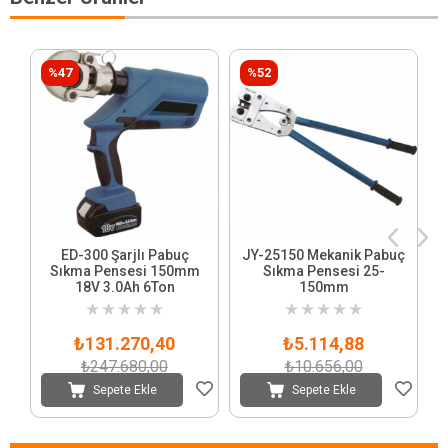
%47
%52
ED-300 Şarjlı Pabuç
JY-25150 Mekanik Pabuç
Sıkma Pensesi 150mm
Sıkma Pensesi 25-
18V 3.0Ah 6Ton
150mm
★
★
★
★
★
★
★
★
★
★
₺131.270,40
₺5.114,88
₺247.680,00
₺10.656,00
Sepete Ekle
Sepete Ekle