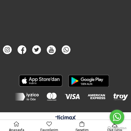
Anasayfa
Favorilerim
Sepetim
Üye Girişi