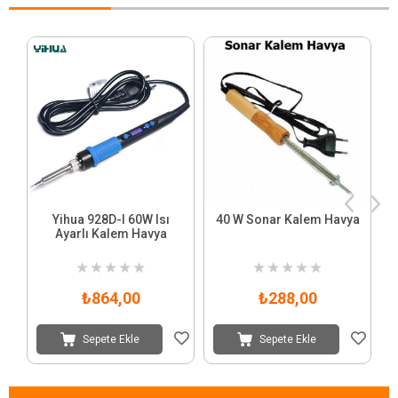
Yihua 928D-I 60W Isı
40 W Sonar Kalem Havya
Ayarlı Kalem Havya
★
★
★
★
★
★
★
★
★
★
₺864,00
₺288,00
Sepete Ekle
Sepete Ekle