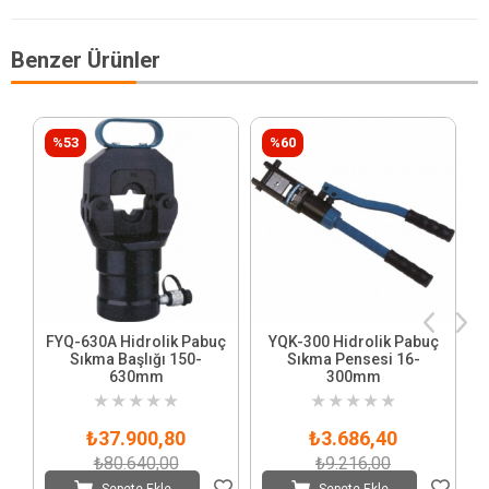
Benzer Ürünler
%53
%60
FYQ-630A Hidrolik Pabuç
YQK-300 Hidrolik Pabuç
Sıkma Başlığı 150-
Sıkma Pensesi 16-
630mm
300mm
★
★
★
★
★
★
★
★
★
★
₺37.900,80
₺3.686,40
₺80.640,00
₺9.216,00