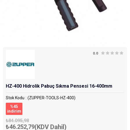
0.0
HZ-400 Hidrolik Pabuç Sıkma Pensesi 16-400mm
Stok Kodu
(ZUPPER-TOOLS-HZ-400)
%
45
i̇ndirim
₺84.095,98
₺46.252,79
(KDV Dahil)