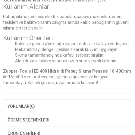
Gövde Malzemesi
Yüksek mukavemetli alaşımlı çelik
Kullanım Alanları
Pabuç sıkma pensesi; elektrik panoları, sanayi makineleri, enerji
tesisleri ve bakım-onarım çalışmalarında kablo pabuçlarının güvenli
sıkımı için tercih edilir.
Kullanım Önerileri
Kablo ve pabucu/yüksüğü uygun matris ile kafaya yerleştirin.
Mekanizmayı dengeli şekilde sıkarak kuvveti uygulayın.
Sıkma tamamlandığında kafayı serbest bırakın.
Aleti düzenli bakım yaparak uzun süre verimli kullanın.
Zupper-Tools HZ-400 Hidrolik Pabuç Sıkma Pensesi 16-400mm
ile 16–400 mm profesyonel işlerinizi güvenle ve kolayca
tamamlayın. Kaliteli çözüm, uzun ömürlü kullanım!
YORUMLAR
(0)
ÖDEME SEÇENEKLERI
ÜRÜN ÖNERILERI