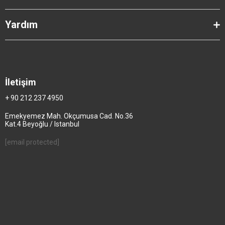
Yardım
İletişim
+ 90 212 237 4950
Emekyemez Mah. Okçumusa Cad. No.36
Kat.4 Beyoğlu / Istanbul
[email protected]