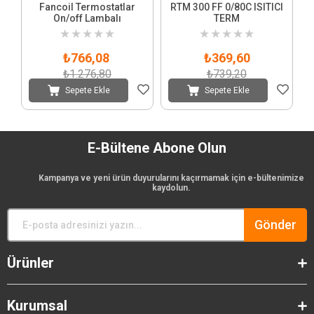
Fancoil Termostatlar
RTM 300 FF 0/80C ISITICI
On/off Lambalı
TERM
★
★
★
★
★
★
★
★
★
★
₺766,08
₺369,60
₺1.276,80
₺739,20
Sepete Ekle
Sepete Ekle
E-Bültene Abone Olun
Kampanya ve yeni ürün duyurularını kaçırmamak için e-bültenimize
kaydolun.
Gönder
Ürünler
Kurumsal