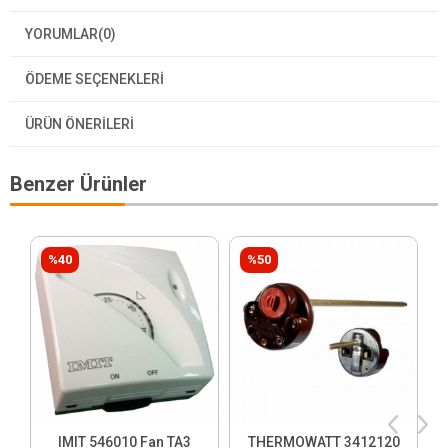
YORUMLAR
(0)
ÖDEME SEÇENEKLERI
ÜRÜN ÖNERILERI
Benzer Ürünler
%40
%50
IMIT 546010 Fan TA3
THERMOWATT 3412120