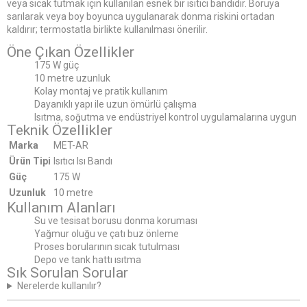
veya sıcak tutmak için kullanılan esnek bir ısıtıcı bandıdır. Boruya
sarılarak veya boy boyunca uygulanarak donma riskini ortadan
kaldırır; termostatla birlikte kullanılması önerilir.
Öne Çıkan Özellikler
175 W güç
10 metre uzunluk
Kolay montaj ve pratik kullanım
Dayanıklı yapı ile uzun ömürlü çalışma
Isıtma, soğutma ve endüstriyel kontrol uygulamalarına uygun
Teknik Özellikler
Marka
MET-AR
Ürün Tipi
Isıtıcı Isı Bandı
Güç
175 W
Uzunluk
10 metre
Kullanım Alanları
Su ve tesisat borusu donma koruması
Yağmur oluğu ve çatı buz önleme
Proses borularının sıcak tutulması
Depo ve tank hattı ısıtma
Sık Sorulan Sorular
Nerelerde kullanılır?