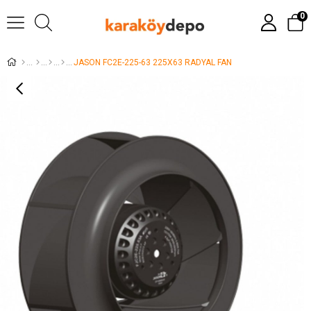
0
JASON FC2E-225-63 225X63 RADYAL FAN
›