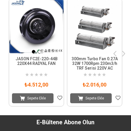
JASON FC2E-220-44B
300mm Turbo Fan 0.27A
220X44 RADYAL FAN
32W 1700Rpm 230m3/h
TRF Serisi 220V AC
★
★
★
★
★
★
★
★
★
★
₺4.512,00
₺2.016,00
Sepete Ekle
Sepete Ekle
E-Bültene Abone Olun