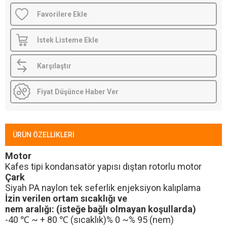
Favorilere Ekle
İstek Listeme Ekle
Karşılaştır
Fiyat Düşünce Haber Ver
ÜRÜN ÖZELLIKLERI
Motor
Kafes tipi kondansatör yapısı dıştan rotorlu motor
Çark
Siyah PA naylon tek seferlik enjeksiyon kalıplama
İzin verilen ortam sıcaklığı ve
nem aralığı: (isteğe bağlı olmayan koşullarda)
-40 ℃ ~ + 80 ℃ (sıcaklık)% 0 ~% 95 (nem)