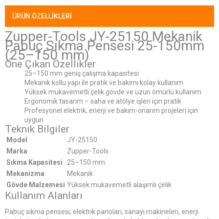
ÜRÜN ÖZELLIKLERI
Zupper-Tools JY-25150 Mekanik
Pabuç Sıkma Pensesi 25-150mm
(25–150 mm)
Öne Çıkan Özellikler
25–150 mm geniş çalışma kapasitesi
Mekanik kollu yapı ile pratik ve bakımı kolay kullanım
Yüksek mukavemetli çelik gövde ve uzun ömürlü kullanım
Ergonomik tasarım – saha ve atölye işleri için pratik
Profesyonel elektrik, enerji ve bakım-onarım projeleri için
uygun
Teknik Bilgiler
Model
JY-25150
Marka
Zupper-Tools
Sıkma Kapasitesi
25–150 mm
Mekanizma
Mekanik
Gövde Malzemesi
Yüksek mukavemetli alaşımlı çelik
Kullanım Alanları
Pabuç sıkma pensesi; elektrik panoları, sanayi makineleri, enerji