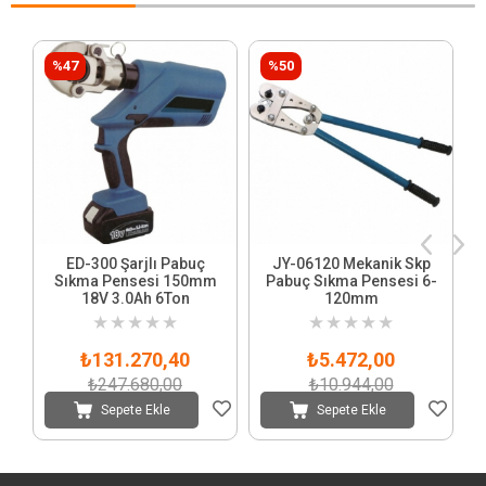
%47
%50
ED-300 Şarjlı Pabuç
JY-06120 Mekanik Skp
Sıkma Pensesi 150mm
Pabuç Sıkma Pensesi 6-
18V 3.0Ah 6Ton
120mm
★
★
★
★
★
★
★
★
★
★
₺131.270,40
₺5.472,00
₺247.680,00
₺10.944,00
Sepete Ekle
Sepete Ekle