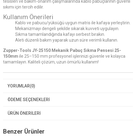
tesisleri ve bakım-onarım çalışmalarında kablo pabuçlarının güvenli
sıkımı için tercih edilir.
Kullanım Önerileri
Kablo ve pabucu/yüksüğü uygun matris ile kafaya yerleştirin.
Mekanizmayı dengeli şekilde sıkarak kuvveti uygulayın.
Sıkma tamamlandığında kafayı serbest bırakın.
Aleti düzenli bakım yaparak uzun süre verimli kullanın.
Zupper-Tools JY-25150 Mekanik Pabuç Sıkma Pensesi 25-
150mm
ile 25–150 mm profesyonel işlerinizi güvenle ve kolayca
tamamlayın. Kaliteli çözüm, uzun ömürlü kullanım!
YORUMLAR
(0)
ÖDEME SEÇENEKLERI
ÜRÜN ÖNERILERI
Benzer Ürünler