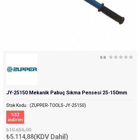
0.0
JY-25150 Mekanik Pabuç Sıkma Pensesi 25-150mm
Stok Kodu
(ZUPPER-TOOLS-JY-25150)
%
52
i̇ndirim
₺10.656,00
₺5.114,88
(KDV Dahil)