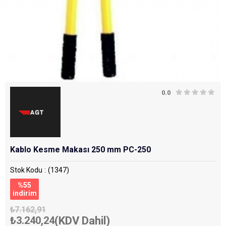
0.0
Kablo Kesme Makası 250 mm PC-250
Stok Kodu
(1347)
%
55
i̇ndirim
₺7.162,91
₺3.240,24
(KDV Dahil)