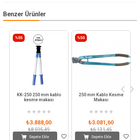
Benzer Ürünler
%55
%50
KK-250 250 mm kablo
250 mm Kablo Kesme
kesme makası
Makası
★
★
★
★
★
★
★
★
★
★
₺3.888,00
₺3.081,60
₺8.595,49
₺6.131,45
Sepete Ekle
Sepete Ekle