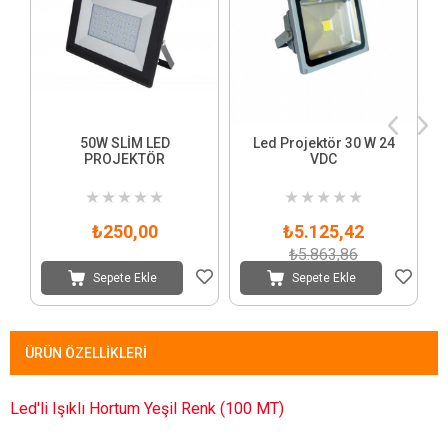
50W SLİM LED
Led Projektör 30 W 24
PROJEKTÖR
VDC
★
★
★
★
★
★
★
★
★
★
₺250,00
₺5.125,42
₺5.863,86
Sepete Ekle
Sepete Ekle
ÜRÜN ÖZELLIKLERI
Led'li Işıklı Hortum Yeşil Renk (100 MT)