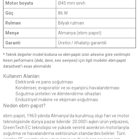
Motor boyutu
Ø45 mm sınıfı
Güç
86 W
Rulman
Bilyalı rulman
Menşe
Almanya (ebm-papst)
Garanti
Üretici / ithalatçı garantili
* Teknik değerler model koduna ve ebm-papst ürün ailesine göre verilmiştir.
Kesin performans (debi, devir, ses seviyesi) için ilgili modelin ebm-papst
datasheet'i esas alınmalıdır.
Kullanım Alanları
Elektronik ve pano soğutması
Kondenser, evaporatör ve ısı eşanjörü havalandırması
Soğutma üniteleri ve iklimlendirme cihazları
Endüstriyel makine ve ekipman soğutması
Neden ebm-papst?
ebm-papst, 1963 yılında Almanya'da kurulmuş olup fan ve motor
teknolojisinde dünya pazar lideridir. 20.000'i aşkın ürün yelpazesi,
GreenTech EC teknolojisi ve yüksek verimli asenkron motorlarıyla
soğutma ve havalandırma sektörünün standardını belirler. Tüm