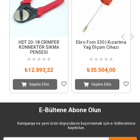
HDT 20-18 CRİMPER
Ebro Fom 330 | Kızartma
KONNEKTÖR SIKMA
Yağ Ölçüm Cihazı
PENSESİ
★
★
★
★
★
★
★
★
★
★
₺12.893,22
₺35.504,00
Sepete Ekle
Sepete Ekle
E-Bültene Abone Olun
Kampanya ve yeni ürün duyurularını kaçırmamak için e-bültenimize
kaydolun.