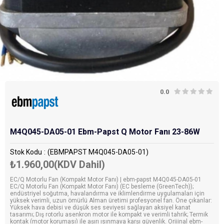
0.0
M4Q045-DA05-01 Ebm-Papst Q Motor Fanı 23-86W
Stok Kodu
(EBMPAPST M4Q045-DA05-01)
₺1.960,00
(KDV Dahil)
EC/Q Motorlu Fan (Kompakt Motor Fanı) | ebm-papst M4Q045-DA05-01
EC/Q Motorlu Fan (Kompakt Motor Fanı) (EC besleme (GreenTech));
endüstriyel soğutma, havalandırma ve iklimlendirme uygulamaları için
yüksek verimli, uzun ömürlü Alman üretimi profesyonel fan. Öne çıkanlar:
Yüksek hava debisi ve düşük ses seviyesi sağlayan aksiyel kanat
tasarımı; Dış rotorlu asenkron motor ile kompakt ve verimli tahrik; Termik
kontak (motor koruması) ile aşırı ısınmaya karşı güvenlik. Orijinal ebm-