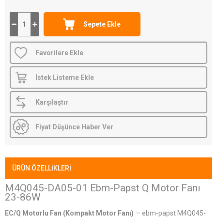
papst ürünü, Karaköy Depo güvencesiyle.
Favorilere Ekle
İstek Listeme Ekle
Karşılaştır
Fiyat Düşünce Haber Ver
ÜRÜN ÖZELLIKLERI
M4Q045-DA05-01 Ebm-Papst Q Motor Fanı
23-86W
EC/Q Motorlu Fan (Kompakt Motor Fanı)
— ebm-papst M4Q045-