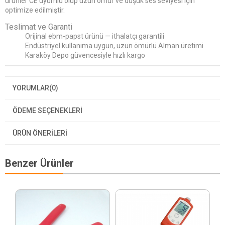
ürünler CE uyumlu olup uzun ömür ve düşük ses seviyesi için
optimize edilmiştir.
Teslimat ve Garanti
Orijinal ebm-papst ürünü — ithalatçı garantili
Endüstriyel kullanıma uygun, uzun ömürlü Alman üretimi
Karaköy Depo güvencesiyle hızlı kargo
YORUMLAR
(0)
ÖDEME SEÇENEKLERI
ÜRÜN ÖNERILERI
Benzer Ürünler