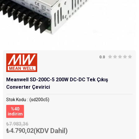
0.0
Meanwell SD-200C-5 200W DC-DC Tek Çıkış
Converter Çevirici
Stok Kodu
(sd200c5)
%
40
i̇ndirim
₺7.983,36
₺4.790,02
(KDV Dahil)