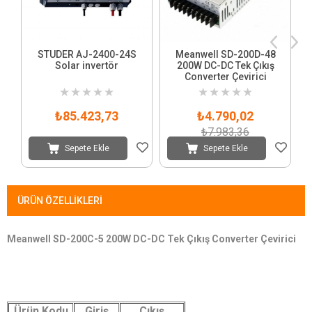
STUDER AJ-2400-24S
Meanwell SD-200D-48
Solar invertör
200W DC-DC Tek Çıkış
Converter Çevirici
★
★
★
★
★
★
★
★
★
★
₺85.423,73
₺4.790,02
₺7.983,36
Sepete Ekle
Sepete Ekle
ÜRÜN ÖZELLIKLERI
Meanwell SD-200C-5 200W DC-DC Tek Çıkış Converter Çevirici
Ürün Kodu
Giriş
Çıkış