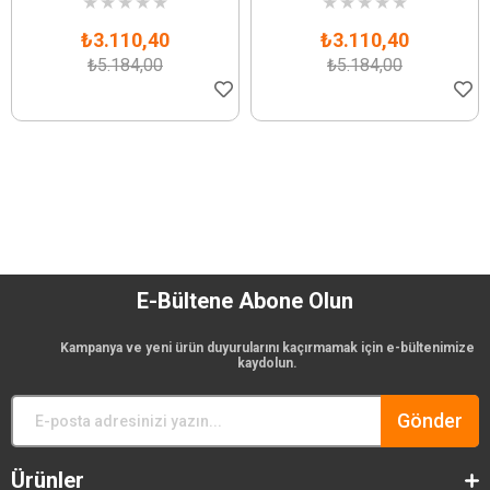
★
★
★
★
★
★
★
★
★
★
₺3.110,40
₺3.110,40
₺5.184,00
₺5.184,00
E-Bültene Abone Olun
Kampanya ve yeni ürün duyurularını kaçırmamak için e-bültenimize
kaydolun.
Gönder
Ürünler