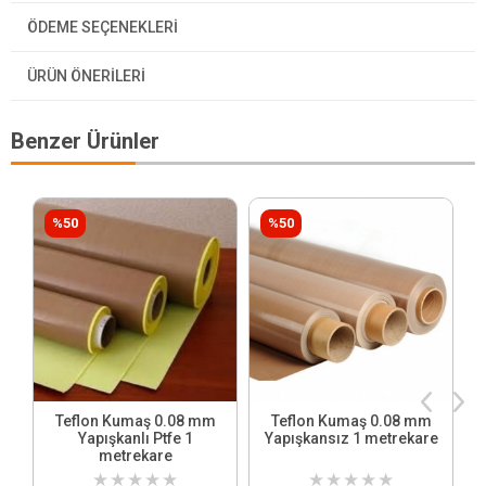
ÖDEME SEÇENEKLERI
ÜRÜN ÖNERILERI
Benzer Ürünler
%50
%50
Teflon Kumaş 0.08 mm
Teflon Kumaş 0.08 mm
Yapışkanlı Ptfe 1
Yapışkansız 1 metrekare
metrekare
★
★
★
★
★
★
★
★
★
★