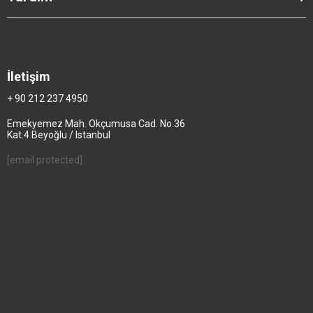
İletişim
+ 90 212 237 4950
Emekyemez Mah. Okçumusa Cad. No.36
Kat.4 Beyoğlu / Istanbul
[email protected]