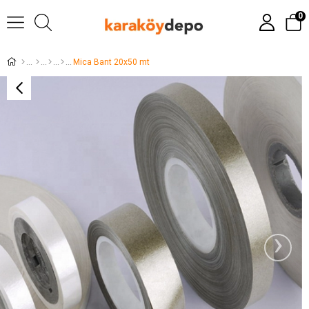
0
Mica Bant 20x50 mt
›