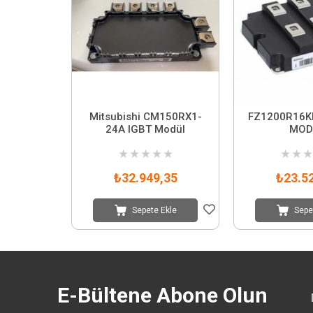
Mitsubishi CM150RX1-
FZ1200R16K
24A IGBT Modül
MOD
★
★
★
★
★
★
★
★
₺32.949,35
₺23.5
Sepete Ekle
Sepe
E-Bültene Abone Olun