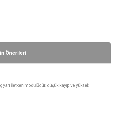
n Önerileri
 yarı iletken modülüdür. düşük kayıp ve yüksek