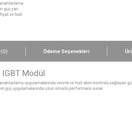
 anahtarlama
n güç yarı
yat ve hızlı
r
(0)
Ödeme Seçenekleri
Ürü
 IGBT Modül
ahtarlama uygulamalarında verimli ve hızlı akım kontrolü sağlayan güç
triyel güç uygulamalarında uzun ömürlü performans sunar.