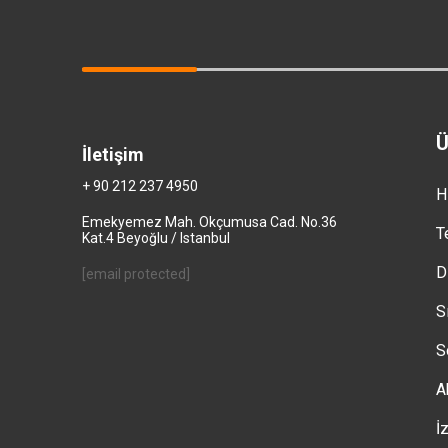
Ü
İletişim
+ 90 212 237 4950
H
Emekyemez Mah. Okçumusa Cad. No.36
T
Kat.4 Beyoğlu / Istanbul
D
[email protected]
S
S
A
İ