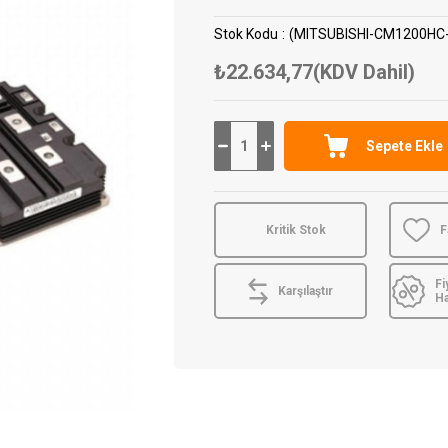
Stok Kodu
(MITSUBISHI-CM1200HC
₺22.634,77
(KDV Dahil)
Kritik Stok
F
Fi
Karşılaştır
H