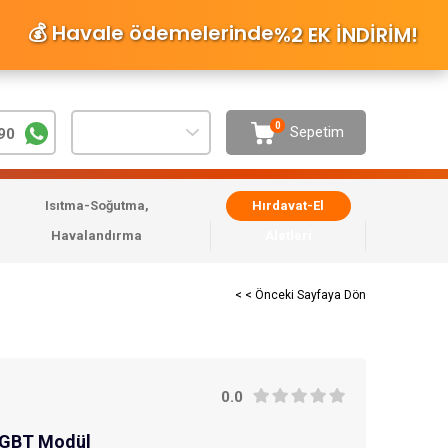
💰 Havale ödemelerinde
%2 EK İNDİRİM
!
0
Sepetim
90
Isıtma-Soğutma,
Hırdavat-El
Havalandırma
Aletleri
< < Önceki Sayfaya Dön
0.0
IGBT Modül