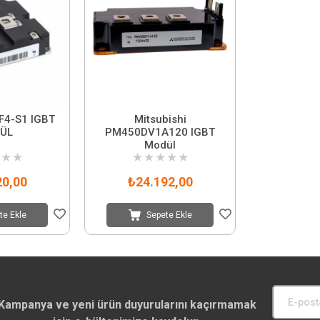
F4-S1 IGBT
Mitsubishi
ÜL
PM450DV1A120 IGBT
Modül
★
★
★
★
★
★
★
20,00
₺24.192,00
te Ekle
Sepete Ekle
Kampanya ve yeni ürün duyurularını kaçırmamak