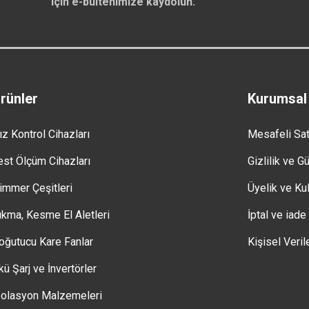
için e-bültenimize kaydolun.
rünler
Kurumsal
ız Kontrol Cihazları
Mesafeli Sa
est Ölçüm Cihazları
Gizlilik ve G
immer Çeşitleri
Üyelik ve Kul
ıkma, Kesme El Aletleri
İptal ve iade
oğutucu Kare Fanlar
Kişisel Veril
kü Şarj ve İnvertörler
zolasyon Malzemeleri