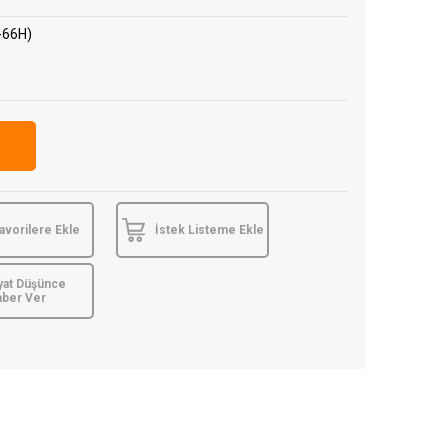
-66H)
avorilere Ekle
İstek Listeme Ekle
yat Düşünce
aber Ver