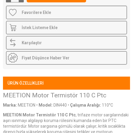
Favorilere Ekle
İstek Listeme Ekle
Karşılaştır
Fiyat Düşünce Haber Ver
ÜRÜN ÖZELLIKLERI
MEETION Motor Termistör 110 C Ptc
Marka:
MEETION
•
Model:
DIN440
•
Çalışma Aralığı:
110°C
MEETION Motor Termistör 110 C Ptc
, trifaze motor sargılarındaki
aşırı ısınmayı algılayıp koruma rölesini kumanda eden bir PTC
termistördür. Motor sargısına gömülü olarak çalışır; kritik sıcaklıkta
direnci hızla yükselerek koruma rölesini tetikler ve motorun