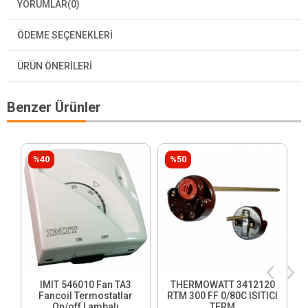
YORUMLAR
(0)
ÖDEME SEÇENEKLERI
ÜRÜN ÖNERILERI
Benzer Ürünler
%40
%50
IMIT 546010 Fan TA3
THERMOWATT 3412120
Fancoil Termostatlar
RTM 300 FF 0/80C ISITICI
On/off Lambalı
TERM