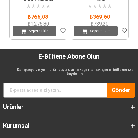
★
★
★
★
★
★
★
★
★
★
₺766,08
₺369,60
₺1.276,80
₺739,20
Sepete Ekle
Sepete Ekle
E-Bültene Abone Olun
Kampanya ve yeni ürün duyurularını kaçırmamak için e-bültenimize
kaydolun.
Gönder
Ürünler
Kurumsal