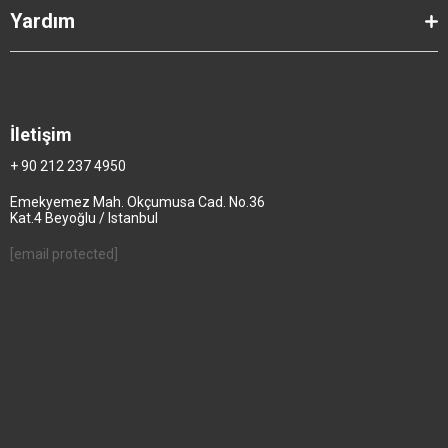
Yardım
İletişim
+ 90 212 237 4950
Emekyemez Mah. Okçumusa Cad. No.36
Kat.4 Beyoğlu / Istanbul
[email protected]