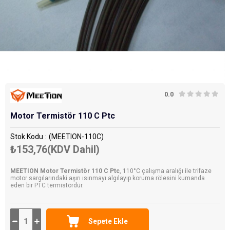
0.0
Motor Termistör 110 C Ptc
Stok Kodu
(MEETION-110C)
₺153,76
(KDV Dahil)
MEETION Motor Termistör 110 C Ptc
, 110°C çalışma aralığı ile trifaze
motor sargılarındaki aşırı ısınmayı algılayıp koruma rölesini kumanda
eden bir PTC termistördür.