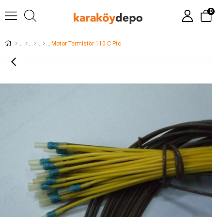
0
Motor Termistör 110 C Ptc