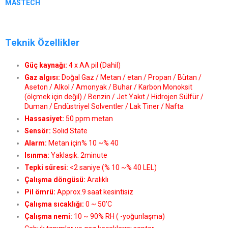
MASTECH
Teknik Özellikler
Güç kaynağı:
4 x AA pil (Dahil)
Gaz algısı:
Doğal Gaz / Metan / etan / Propan / Bütan /
Aseton / Alkol / Amonyak / Buhar / Karbon Monoksit
(ölçmek için değil) / Benzin / Jet Yakıt / Hidrojen Sülfür /
Duman / Endüstriyel Solventler / Lak Tiner / Nafta
Hassasiyet:
50 ppm metan
Sensör:
Solid State
Alarm:
Metan için% 10 ~% 40
Isınma:
Yaklaşık. 2minute
Tepki süresi:
<2 saniye (% 10 ~% 40 LEL)
Çalışma döngüsü:
Aralıklı
Pil ömrü:
Approx.9 saat kesintisiz
Çalışma sıcaklığı:
0 ~ 50'C
Çalışma nemi:
10 ~ 90% RH ( -yoğunlaşma)