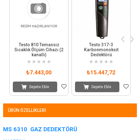
Testo 810 Temassız
Testo 317-3
Sıcaklık Ölçüm Cihazı (2
Karbonmonoksit
kanallı)
Dedektörü
★
★
★
★
★
★
★
★
★
★
₺7.443,00
₺15.447,72
Sepete Ekle
Sepete Ekle
ÜRÜN ÖZELLIKLERI
MS 6310 GAZ DEDEKTÖRÜ