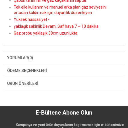
Çabuk tanımlar ve gaz kaçaklarını saptar
Tek elle kullanım ve manuel arka plan gaz seviyesini
ortadan kaldırmak için duyarlılık düzenleyen
Yüksek hassasiyet -
yaklaşık sakinlik Devam. Saf hava 7 ~ 10 dakika
Gaz probu yaklaşık 38cm uzunlukta
YORUMLAR
(0)
ÖDEME SEÇENEKLERI
ÜRÜN ÖNERILERI
E-Bültene Abone Olun
Kampanya ve yeni ürün duyurularını kaçırmamak için e-bültenimize