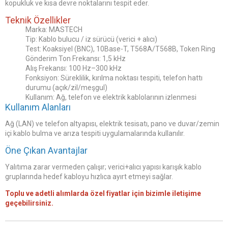
kopukluk ve kısa devre noktalarını tespit eder.
Teknik Özellikler
Marka: MASTECH
Tip: Kablo bulucu / iz sürücü (verici + alıcı)
Test: Koaksiyel (BNC), 10Base-T, T568A/T568B, Token Ring
Gönderim Ton Frekansı: 1,5 kHz
Alış Frekansı: 100 Hz–300 kHz
Fonksiyon: Süreklilik, kırılma noktası tespiti, telefon hattı
durumu (açık/zil/meşgul)
Kullanım: Ağ, telefon ve elektrik kablolarının izlenmesi
Kullanım Alanları
Ağ (LAN) ve telefon altyapısı, elektrik tesisatı, pano ve duvar/zemin
içi kablo bulma ve arıza tespiti uygulamalarında kullanılır.
Öne Çıkan Avantajlar
Yalıtıma zarar vermeden çalışır; verici+alıcı yapısı karışık kablo
gruplarında hedef kabloyu hızlıca ayırt etmeyi sağlar.
Toplu ve adetli alımlarda özel fiyatlar için bizimle iletişime
geçebilirsiniz.