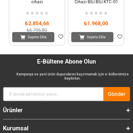
cihazı
Cihazı BİLİ BİLİ KTC-01
★
★
★
★
★
★
★
★
★
★
₺2.854,66
₺1.968,00
₺6.796,80
Sepete Ekle
Sepete Ekle
E-Bültene Abone Olun
Kampanya ve yeni ürün duyurularını kaçırmamak için e-bültenimize
kaydolun.
Gönder
Ürünler
Kurumsal