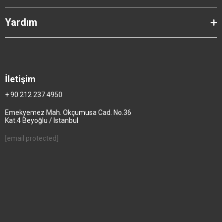
Yardım
İletişim
+ 90 212 237 4950
Emekyemez Mah. Okçumusa Cad. No.36
Kat.4 Beyoğlu / Istanbul
[email protected]