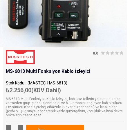
0.0
MS-6813 Multi Fonksiyon Kablo İzleyici
Stok Kodu
(MASTECH MS-6813)
₺2.256,00
(KDV Dahil)
MS-6813 Multi Fonksiyon Kablo İzleyici, kablo ve tellerin yalıtımına zarar
vermeden grup içinde izlenmesini ve bulunmasını sağlayan kablo bulucu
/ iz sürücü (tone & probe) cihazıdır. Bir verici (gönderici) ve bir alıcıdan
(prob) oluşur; sinyal göndererek kablo güzergâhını, kopukluk ve kısa devre
noktalarını tespit eder.