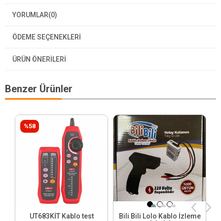
YORUMLAR
(0)
ÖDEME SEÇENEKLERI
ÜRÜN ÖNERILERI
Benzer Ürünler
%58
UT683KİT Kablo test
Bili Bili Lolo Kablo İzleme
M