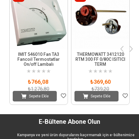
IMIT 546010 Fan TA3
THERMOWATT 3412120
Fancoil Termostatlar
RTM 300 FF 0/80C ISITICI
On/off Lambalı
TERM
★
★
★
★
★
★
★
★
★
★
₺766,08
₺369,60
₺1.276,80
₺739,20
Sepete Ekle
Sepete Ekle
E-Bültene Abone Olun
Kampanya ve yeni ürün duyurularını kaçırmamak için e-bültenimize