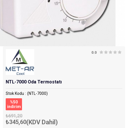
0.0
NTL-7000 Oda Termostatı
Stok Kodu
(NTL-7000)
%
50
i̇ndirim
₺691,20
₺345,60
(KDV Dahil)