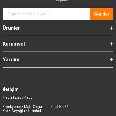
kaydolun.
Gönder
Ürünler
Kurumsal
Yardım
İletişim
+ 90 212 237 4950
Emekyemez Mah. Okçumusa Cad. No.36
Kat.4 Beyoğlu / Istanbul