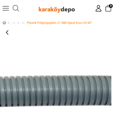
0
Plastik Polipropopilen 21 MM Spiral Boru 50 MT