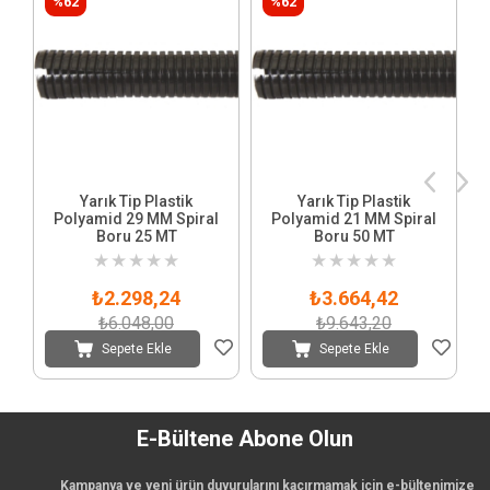
%62
%62
Yarık Tip Plastik
Yarık Tip Plastik
Polyamid 29 MM Spiral
Polyamid 21 MM Spiral
Boru 25 MT
Boru 50 MT
★
★
★
★
★
★
★
★
★
★
₺2.298,24
₺3.664,42
₺6.048,00
₺9.643,20
Sepete Ekle
Sepete Ekle
E-Bültene Abone Olun
Kampanya ve yeni ürün duyurularını kaçırmamak için e-bültenimize