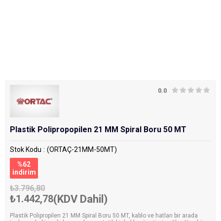
0.0
Plastik Polipropopilen 21 MM Spiral Boru 50 MT
Stok Kodu
(ORTAÇ-21MM-50MT)
%
62
i̇ndirim
₺3.796,80
₺1.442,78
(KDV Dahil)
Plastik Polipropilen 21 MM Spiral Boru 50 MT, kablo ve hatları bir arada