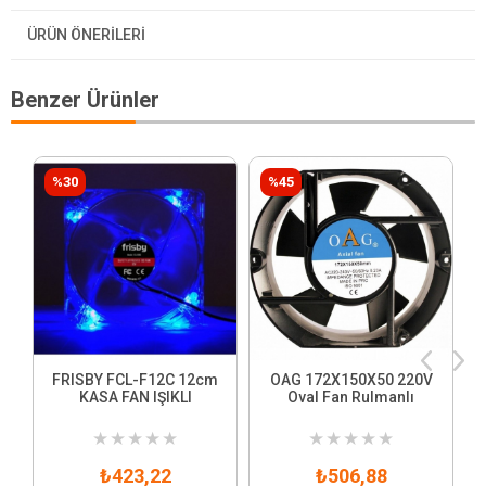
ÜRÜN ÖNERILERI
Benzer Ürünler
%30
%45
FRISBY FCL-F12C 12cm
OAG 172X150X50 220V
KASA FAN IŞIKLI
Oval Fan Rulmanlı
★
★
★
★
★
★
★
★
★
★
₺423,22
₺506,88