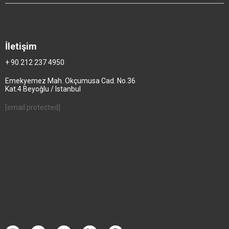
İletişim
+ 90 212 237 4950
Emekyemez Mah. Okçumusa Cad. No.36
Kat.4 Beyoğlu / Istanbul
[email protected]