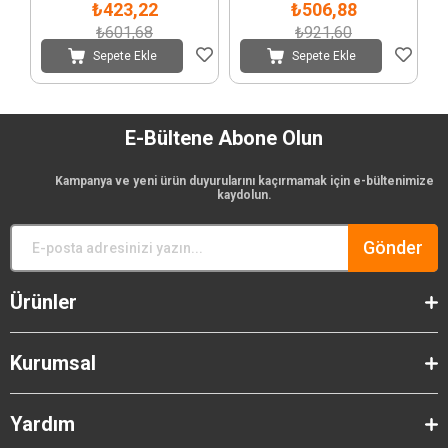
₺423,22
₺506,88
₺601,68
₺921,60
Sepete Ekle
Sepete Ekle
E-Bültene Abone Olun
Kampanya ve yeni ürün duyurularını kaçırmamak için e-bültenimize
kaydolun.
Gönder
Ürünler
Kurumsal
Yardım