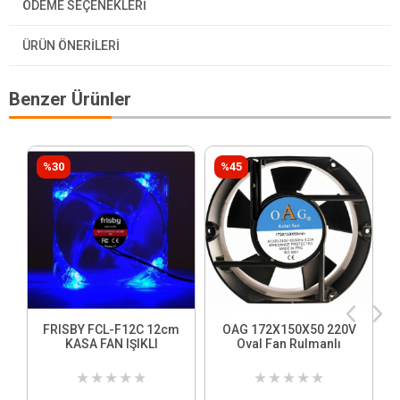
ÖDEME SEÇENEKLERI
ÜRÜN ÖNERILERI
Benzer Ürünler
%30
%45
FRISBY FCL-F12C 12cm
OAG 172X150X50 220V
KASA FAN IŞIKLI
Oval Fan Rulmanlı
★
★
★
★
★
★
★
★
★
★