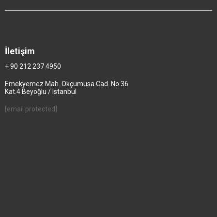
İletişim
+ 90 212 237 4950
Emekyemez Mah. Okçumusa Cad. No.36
Kat.4 Beyoğlu / Istanbul
[email protected]