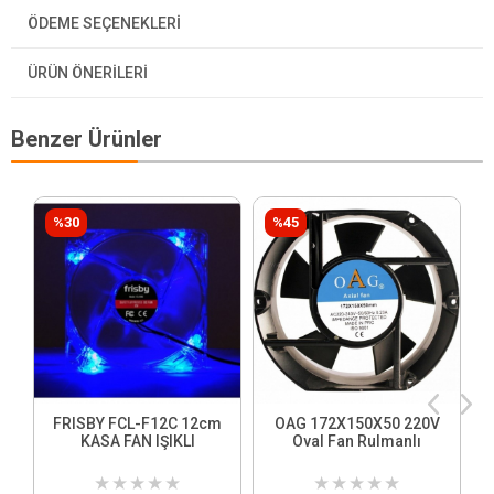
ÖDEME SEÇENEKLERI
ÜRÜN ÖNERILERI
Benzer Ürünler
%30
%45
FRISBY FCL-F12C 12cm
OAG 172X150X50 220V
KASA FAN IŞIKLI
Oval Fan Rulmanlı
★
★
★
★
★
★
★
★
★
★