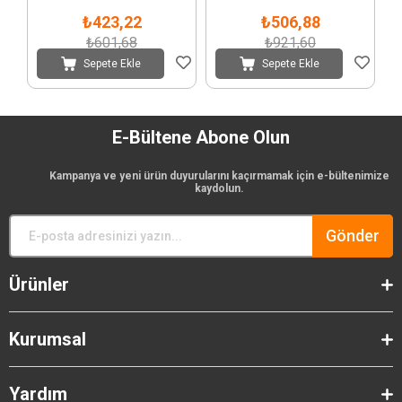
₺423,22
₺506,88
₺601,68
₺921,60
Sepete Ekle
Sepete Ekle
E-Bültene Abone Olun
Kampanya ve yeni ürün duyurularını kaçırmamak için e-bültenimize
kaydolun.
Gönder
Ürünler
Kurumsal
Yardım