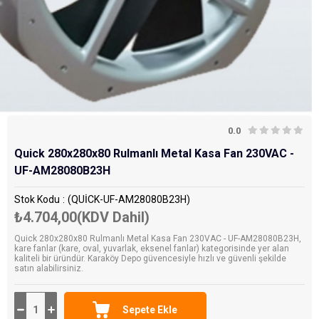
0.0
Quick 280x280x80 Rulmanlı Metal Kasa Fan 230VAC -
UF-AM28080B23H
Stok Kodu
(QUİCK-UF-AM28080B23H)
₺4.704,00
(KDV Dahil)
Quick 280x280x80 Rulmanlı Metal Kasa Fan 230VAC - UF-AM28080B23H,
kare fanlar (kare, oval, yuvarlak, eksenel fanlar) kategorisinde yer alan
kaliteli bir üründür. Karaköy Depo güvencesiyle hızlı ve güvenli şekilde
satın alabilirsiniz.