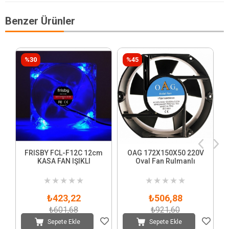
Benzer Ürünler
%30
%45
FRISBY FCL-F12C 12cm
OAG 172X150X50 220V
KASA FAN IŞIKLI
Oval Fan Rulmanlı
★
★
★
★
★
★
★
★
★
★
₺423,22
₺506,88
₺601,68
₺921,60
Sepete Ekle
Sepete Ekle