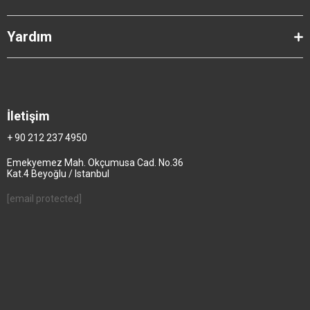
Yardım
İletişim
+ 90 212 237 4950
Emekyemez Mah. Okçumusa Cad. No.36
Kat.4 Beyoğlu / Istanbul
[email protected]