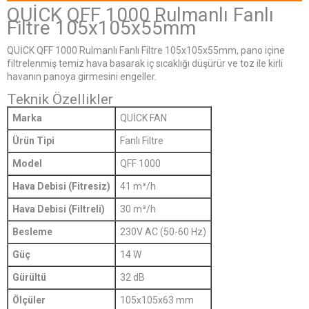
QUİCK QFF 1000 Rulmanlı Fanlı
Filtre 105x105x55mm
QUİCK QFF 1000 Rulmanlı Fanlı Filtre 105x105x55mm, pano içine
filtrelenmiş temiz hava basarak iç sıcaklığı düşürür ve toz ile kirli
havanın panoya girmesini engeller.
Teknik Özellikler
Marka
QUİCK FAN
Ürün Tipi
Fanlı Filtre
Model
QFF 1000
Hava Debisi (Fitresiz)
41 m³/h
Hava Debisi (Filtreli)
30 m³/h
Besleme
230V AC (50-60 Hz)
Güç
14 W
Gürültü
32 dB
Ölçüler
105x105x63 mm