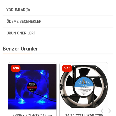
YORUMLAR
(0)
ÖDEME SEÇENEKLERI
ÜRÜN ÖNERILERI
Benzer Ürünler
%30
%45
FRISBY FCL-F12C 12cm
OAG 172X150X50 220V