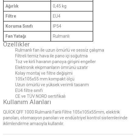
Ağırlık
0,45 kg
Filtre
EU4
Koruma Sınıfı
IP54
Fan Yatağı
Rulmanlı
Özellikler
Rulmanlı fan ile uzun ömürlü ve sessiz çalışma
Filtreli temiz hava ile pano içi soğutma
Toz ve kirli havanın panoya girişini engeller
Elektronik ekipmanların ömrünü uzatır
Kolay montaj ve filtre değişimi
105x105x55 mm kompakt ölçü
Uzun ömürlü ve yüksek verimli tasarım
EU4 filtre sınıfı
CE ve TÜV NORD sertifikalı
Kullanım Alanları
QUİCK QFF 1000 Rulmanlı Fanlı Filtre 105x105x55mm, elektrik
panoları, otomasyon panoları ve endüstriyel kontrol sistemlerinde
iklimlendirme amacıyla kullanılır.