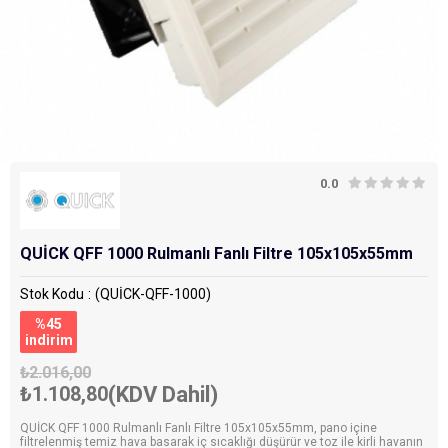
0.0
QUİCK QFF 1000 Rulmanlı Fanlı Filtre 105x105x55mm
Stok Kodu
(QUİCK-QFF-1000)
%
45
i̇ndirim
₺2.016,00
₺1.108,80
(KDV Dahil)
QUİCK QFF 1000 Rulmanlı Fanlı Filtre 105x105x55mm, pano içine
filtrelenmiş temiz hava basarak iç sıcaklığı düşürür ve toz ile kirli havanın