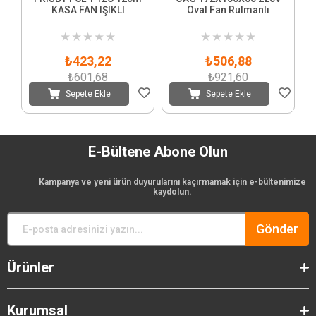
KASA FAN IŞIKLI
Oval Fan Rulmanlı
★
★
★
★
★
★
★
★
★
★
₺423,22
₺506,88
₺601,68
₺921,60
Sepete Ekle
Sepete Ekle
E-Bültene Abone Olun
Kampanya ve yeni ürün duyurularını kaçırmamak için e-bültenimize
kaydolun.
Gönder
Ürünler
Kurumsal