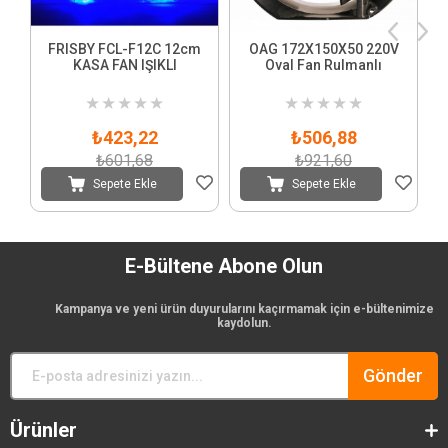
FRISBY FCL-F12C 12cm
OAG 172X150X50 220V
KASA FAN IŞIKLI
Oval Fan Rulmanlı
★
★
★
★
★
★
★
★
★
★
₺423,22
₺506,88
₺601,68
₺921,60
Sepete Ekle
Sepete Ekle
E-Bültene Abone Olun
Kampanya ve yeni ürün duyurularını kaçırmamak için e-bültenimize
kaydolun.
Gönder
Ürünler