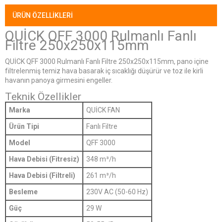
ÜRÜN ÖZELLIKLERI
QUİCK QFF 3000 Rulmanlı Fanlı
Filtre 250x250x115mm
QUİCK QFF 3000 Rulmanlı Fanlı Filtre 250x250x115mm, pano içine
filtrelenmiş temiz hava basarak iç sıcaklığı düşürür ve toz ile kirli
havanın panoya girmesini engeller.
Teknik Özellikler
Marka
QUİCK FAN
Ürün Tipi
Fanlı Filtre
Model
QFF 3000
Hava Debisi (Fitresiz)
348 m³/h
Hava Debisi (Filtreli)
261 m³/h
Besleme
230V AC (50-60 Hz)
Güç
29 W