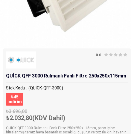
0.0
QUİCK QFF 3000 Rulmanlı Fanlı Filtre 250x250x115mm
Stok Kodu
(QUİCK-QFF-3000)
%
45
i̇ndirim
₺3.696,00
₺2.032,80
(KDV Dahil)
QUİCK QFF 3000 Rulmanlı Fanlı Filtre 250x250x115mm, pano içine
filtrelenmiş temiz hava basarak iç sıcaklığı düşürür ve toz ile kirli havanın