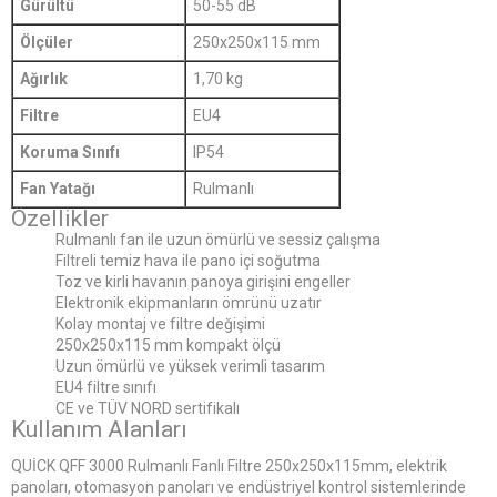
Gürültü
50-55 dB
Ölçüler
250x250x115 mm
Ağırlık
1,70 kg
Filtre
EU4
Koruma Sınıfı
IP54
Fan Yatağı
Rulmanlı
Özellikler
Rulmanlı fan ile uzun ömürlü ve sessiz çalışma
Filtreli temiz hava ile pano içi soğutma
Toz ve kirli havanın panoya girişini engeller
Elektronik ekipmanların ömrünü uzatır
Kolay montaj ve filtre değişimi
250x250x115 mm kompakt ölçü
Uzun ömürlü ve yüksek verimli tasarım
EU4 filtre sınıfı
CE ve TÜV NORD sertifikalı
Kullanım Alanları
QUİCK QFF 3000 Rulmanlı Fanlı Filtre 250x250x115mm, elektrik
panoları, otomasyon panoları ve endüstriyel kontrol sistemlerinde